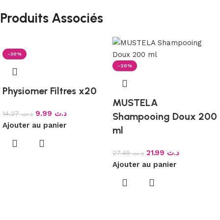
Produits Associés
-30%
-20%
Physiomer Filtres x20
MUSTELA
9.99
د.ت
14.27
د.ت
Shampooing Doux 200
Ajouter au panier
ml
21.99
د.ت
27.49
د.ت
Ajouter au panier