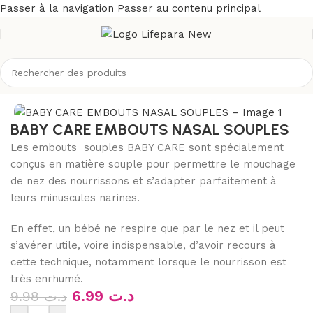
Passer à la navigation
Passer au contenu principal
 et maman
/
Toilette & soins bébé
/
Hygiène et soins du bébé
BABY CARE EMBOUTS NASAL SOUPLES
Les embouts souples BABY CARE sont spécialement
conçus en matière souple pour permettre le mouchage
de nez des nourrissons et s’adapter parfaitement à
leurs minuscules narines.
En effet, un bébé ne respire que par le nez et il peut
s’avérer utile, voire indispensable, d’avoir recours à
cette technique, notamment lorsque le nourrisson est
très enrhumé.
6.99
د.ت
9.98
د.ت