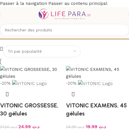
Passer à la navigation
Passer au contenu principal
VITONIC
-20%
-20%
VITONIC GROSSESSE,
VITONIC EXAMENS, 45
30 gélules
gélules
24.99
د.ت
19.99
د.ت
31.24
د.ت
24.99
د.ت