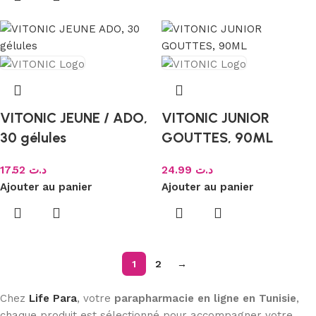
VITONIC JEUNE / ADO,
VITONIC JUNIOR
30 gélules
GOUTTES, 90ML
17.52
د.ت
24.99
د.ت
Ajouter au panier
Ajouter au panier
1
2
→
Chez
Life Para
, votre
parapharmacie en ligne en Tunisie
,
chaque produit est sélectionné pour accompagner votre