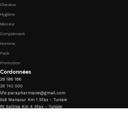
Cheveux
Hygiène
Minceur
Complément
Homme
Pack
Promotion
Cordonnées
28 186 186
28 742 000
life.parapharmacie@gmail.com
Sidi Mansour Km 1 Sfax - Tunisie
Rt Saltnia Km 4 Sfax - Tunisie
Suivez-nous
© LifePara 2026 Créer par
216 Agency