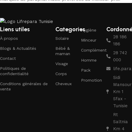
Liens utiles
Categories
Cordonn
Hygiène
28 186
À propos
Solaire
Minceur
186
Blogs & Actualités
Bébé &
Complément
28 742
maman
Contact
000
Homme
Visage
Politiques de
life.pa
Pack
confidentialité
Corps
Sidi
Promotion
Conditions générales de
Cheveux
Mansour
vente
Km 1
Sfax -
Tunisie
Rt
Saltnia
Km 4