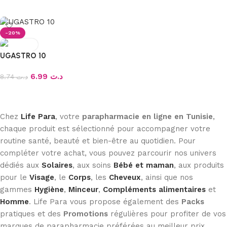
Ajouter au panier
Ajouter au panier
-20%
UGASTRO 10
6.99
د.ت
8.74
د.ت
Ajouter au panier
Chez
Life Para
, votre
parapharmacie en ligne en Tunisie
,
chaque produit est sélectionné pour accompagner votre
routine santé, beauté et bien-être au quotidien. Pour
compléter votre achat, vous pouvez parcourir nos univers
dédiés aux
Solaires
, aux soins
Bébé et maman
, aux produits
pour le
Visage
, le
Corps
, les
Cheveux
, ainsi que nos
gammes
Hygiène
,
Minceur
,
Compléments alimentaires
et
Homme
. Life Para vous propose également des
Packs
pratiques et des
Promotions
régulières pour profiter de vos
marques de parapharmacie préférées au meilleur prix.