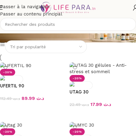
Passer à la navigation
Passer au contenu principal
UPHARMA
-20%
-20%
UFERTIL 90
UTAG 30
89.99
د.ت
112.49
د.ت
17.99
د.ت
22.49
د.ت
Ajouter au panier
Ajouter au panier
-20%
-20%