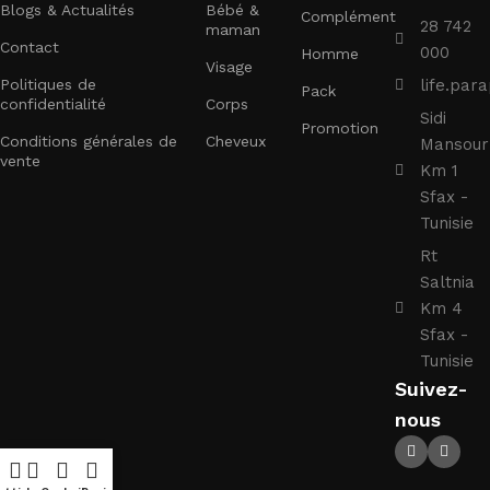
Blogs & Actualités
Bébé &
Complément
28 742
maman
Contact
000
Homme
Visage
Politiques de
life.pa
Pack
confidentialité
Corps
Sidi
Promotion
Conditions générales de
Cheveux
Mansour
vente
Km 1
Sfax -
Tunisie
Rt
Saltnia
Km 4
Sfax -
Tunisie
Suivez-
nous