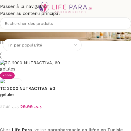
Passer à la navigation
Passer au contenu principal
TC2000
-20%
TC 2000 NUTRACTIVA, 60
gélules
29.99
د.ت
37.48
د.ت
Ajouter au panier
Chez
Life Para
, votre
parapharmacie en ligne en Tunisie
,