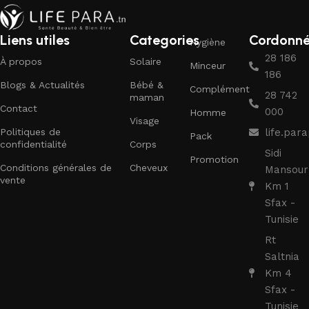
Liens utiles
Categories
Cordonn
Hygiène
28 186
À propos
Solaire
Minceur
186
Blogs & Actualités
Bébé &
Complément
28 742
maman
Contact
000
Homme
Visage
Politiques de
life.pa
Pack
confidentialité
Corps
Sidi
Promotion
Conditions générales de
Cheveux
Mansour
vente
Km 1
Sfax -
Tunisie
Rt
Saltnia
Km 4
Sfax -
Tunisie