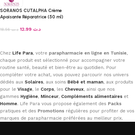
SORANOS CUTALPHA Crème
Apaisante Réparatrice (50 ml)
12.99
د.ت
18.56
د.ت
Ajouter au panier
Chez
Life Para
, votre
parapharmacie en ligne en Tunisie
,
chaque produit est sélectionné pour accompagner votre
routine santé, beauté et bien-être au quotidien. Pour
compléter votre achat, vous pouvez parcourir nos univers
dédiés aux
Solaires
, aux soins
Bébé et maman
, aux produits
pour le
Visage
, le
Corps
, les
Cheveux
, ainsi que nos
gammes
Hygiène
,
Minceur
,
Compléments alimentaires
et
Homme
. Life Para vous propose également des
Packs
pratiques et des
Promotions
régulières pour profiter de vos
marques de parapharmacie préférées au meilleur prix.