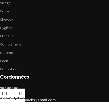
Visage
Corps
Cheveux
Hygiène
Minceur
Complément
Homme
Pack
Promotion
Cordonnées
28 186 186
28 742 000
ste de souhaits
outique
Comparer
Panier
life.parapharmacie@gmail.com
Sidi Mansour Km 1 Sfax - Tunisie