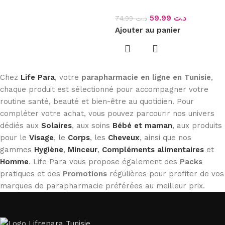
59.99
د.ت
74.99
د.ت
Ajouter au panier
Chez
Life Para
, votre
parapharmacie en ligne en Tunisie
,
chaque produit est sélectionné pour accompagner votre
routine santé, beauté et bien-être au quotidien. Pour
compléter votre achat, vous pouvez parcourir nos univers
dédiés aux
Solaires
, aux soins
Bébé et maman
, aux produits
pour le
Visage
, le
Corps
, les
Cheveux
, ainsi que nos
gammes
Hygiène
,
Minceur
,
Compléments alimentaires
et
Homme
. Life Para vous propose également des
Packs
pratiques et des
Promotions
régulières pour profiter de vos
marques de parapharmacie préférées au meilleur prix.