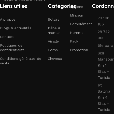
Liens utiles
Categories
Cordonn
Hygiène
Minceur
28 186
À propos
Solaire
Complément
186
Blogs & Actualités
Bébé &
28 742
maman
Homme
Contact
000
Visage
Pack
Politiques de
life.pa
confidentialité
Corps
Promotion
Sidi
Conditions générales de
Cheveux
Mansour
vente
Km 1
Sfax -
Tunisie
Rt
Saltnia
Km 4
Sfax -
Tunisie