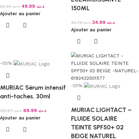
49.99
د.ت
62.49
د.ت
150ML
Ajouter au panier
34.99
د.ت
43.74
د.ت
Ajouter au panier
-50%
-20%
MURIAC Sérum intensif
anti-taches, 30ml
MURIAC LIGHTACT –
69.99
د.ت
139.97
د.ت
FLUIDE SOLAIRE
Ajouter au panier
TEINTE SPF50+ 02
BEIGE NATUREL