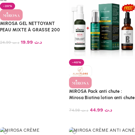
-20%
MIROSA GEL NETTOYANT
PEAU MIXTE À GRASSE 200
ML
19.99
د.ت
24.99
د.ت
Ajouter au panier
-40%
MIROSA Pack anti chute :
Mirosa Biotina lotion anti chute
+ Almaflore Bain d’huile +
44.99
د.ت
Almaflore Vitamine B3 offert
74.98
د.ت
Ajouter au panier