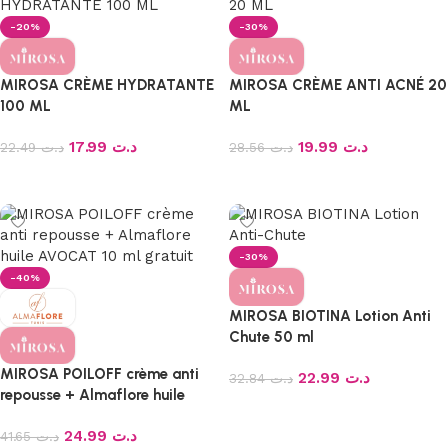
-20%
-30%
MIROSA CRÈME HYDRATANTE
MIROSA CRÈME ANTI ACNÉ 20
100 ML
ML
17.99
د.ت
19.99
د.ت
22.49
د.ت
28.56
د.ت
Ajouter au panier
Ajouter au panier
-30%
-40%
MIROSA BIOTINA Lotion Anti
Chute 50 ml
MIROSA POILOFF crème anti
22.99
د.ت
32.84
د.ت
repousse + Almaflore huile
Ajouter au panier
AVOCAT 10 ml gratuit
24.99
د.ت
41.65
د.ت