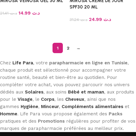
MIROSA VEINOSA GEL 30 ML
MIROSA CRÉME DE JOUR
SPF30 20 ML
14.99
د.ت
21.41
د.ت
24.99
د.ت
31.24
د.ت
Ajouter au panier
Ajouter au panier
1
2
→
Chez
Life Para
, votre
parapharmacie en ligne en Tunisie
,
chaque produit est sélectionné pour accompagner votre
routine santé, beauté et bien-être au quotidien. Pour
compléter votre achat, vous pouvez parcourir nos univers
dédiés aux
Solaires
, aux soins
Bébé et maman
, aux produits
pour le
Visage
, le
Corps
, les
Cheveux
, ainsi que nos
gammes
Hygiène
,
Minceur
,
Compléments alimentaires
et
Homme
. Life Para vous propose également des
Packs
pratiques et des
Promotions
régulières pour profiter de vos
marques de parapharmacie préférées au meilleur prix.