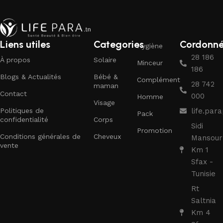
Liens utiles
Categories
Cordonn
Hygiène
28 186
À propos
Solaire
Minceur
186
Blogs & Actualités
Bébé &
Complément
28 742
maman
Contact
000
Homme
Visage
Politiques de
life.pa
Pack
confidentialité
Corps
Sidi
Promotion
Conditions générales de
Cheveux
Mansour
vente
Km 1
Sfax -
Tunisie
Rt
Saltnia
Km 4