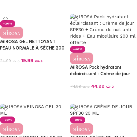
Ajouter au panier
-20%
MIROSA GEL NETTOYANT
PEAU NORMALE À SÈCHE 200
-40%
ML
19.99
د.ت
24.99
د.ت
MIROSA Pack hydratant
Ajouter au panier
éclaircissant : Crème de jour
SPF30 + Crème de nuit anti
44.99
د.ت
rides + Eau micellaire 200 ml
74.98
د.ت
offerte
Ajouter au panier
-30%
-20%