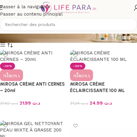
Passer à la navigation
Passer au contenu principal
MIROSA
-30%
-20%
MIROSA CRÈME ANTI CERNES
MIROSA CRÈME
– 20ml
ÉCLAIRCISSANTE 100 ML
21.99
د.ت
24.99
د.ت
31.42
د.ت
31.24
د.ت
Ajouter au panier
Ajouter au panier