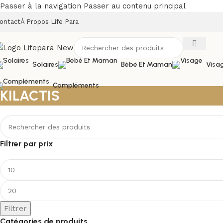
Passer à la navigation
Passer au contenu principal
ontact
À Propos Life Para
Solaires
Bébé Et Maman
Visa
Compléments
KILACTIS
Filtrer par prix
Filtrer
Catégories de produits