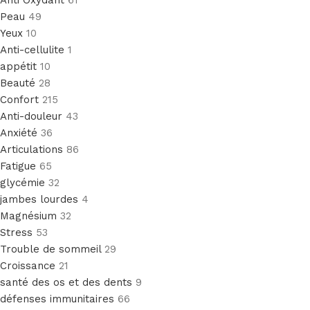
Anti Oxydant
61
Peau
49
Yeux
10
Anti-cellulite
1
appétit
10
Beauté
28
Confort
215
Anti-douleur
43
Anxiété
36
Articulations
86
Fatigue
65
glycémie
32
jambes lourdes
4
Magnésium
32
Stress
53
Trouble de sommeil
29
Croissance
21
santé des os et des dents
9
défenses immunitaires
66