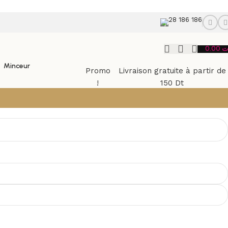
28 186 186
0.00
ت
Minceur
Promo
Livraison gratuite à partir de
!
150 Dt