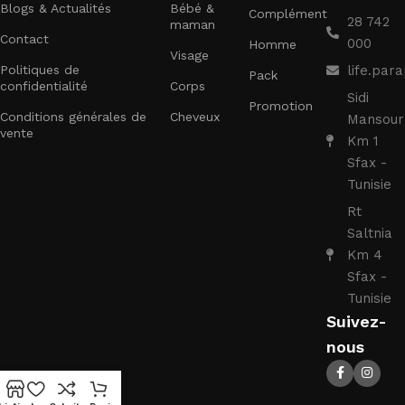
Blogs & Actualités
Bébé &
Complément
28 742
maman
Contact
000
Homme
Visage
Politiques de
life.pa
Pack
confidentialité
Corps
Sidi
Promotion
Conditions générales de
Cheveux
Mansour
vente
Km 1
Sfax -
Tunisie
Rt
Saltnia
Km 4
Sfax -
Tunisie
Suivez-
nous