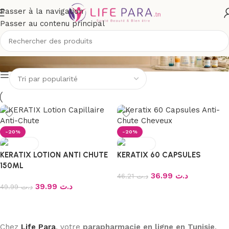
Passer à la navigation
Passer au contenu principal
KERATIX
-20%
-20%
KERATIX LOTION ANTI CHUTE
KERATIX 60 CAPSULES
150ML
36.99
د.ت
46.21
د.ت
39.99
د.ت
49.99
د.ت
Ajouter au panier
Ajouter au panier
Chez
Life Para
, votre
parapharmacie en ligne en Tunisie
,