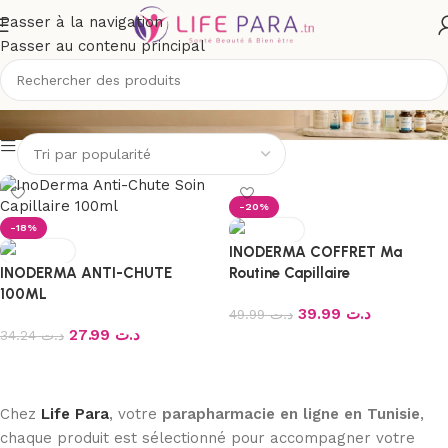
Passer à la navigation
Passer au contenu principal
INODERMA
-20%
-18%
INODERMA COFFRET Ma
INODERMA ANTI-CHUTE
Routine Capillaire
100ML
39.99
د.ت
49.99
د.ت
27.99
د.ت
34.24
د.ت
Ajouter au panier
Ajouter au panier
Chez
Life Para
, votre
parapharmacie en ligne en Tunisie
,
chaque produit est sélectionné pour accompagner votre