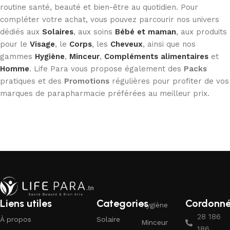
routine santé, beauté et bien-être au quotidien. Pour
compléter votre achat, vous pouvez parcourir nos univers
dédiés aux
Solaires
, aux soins
Bébé et maman
, aux produits
pour le
Visage
, le
Corps
, les
Cheveux
, ainsi que nos
gammes
Hygiène
,
Minceur
,
Compléments alimentaires
et
Homme
. Life Para vous propose également des
Packs
pratiques et des
Promotions
régulières pour profiter de vos
marques de parapharmacie préférées au meilleur prix.
Liens utiles
Categories
Cordonn
Hygiène
28 186
À propos
Solaire
Minceur
186