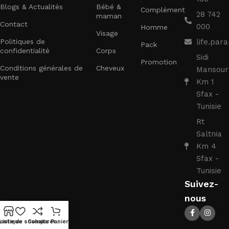
Blogs & Actualités
Bébé &
Complément
28 742
maman
Contact
000
Homme
Visage
Politiques de
life.pa
Pack
confidentialité
Corps
Sidi
Promotion
Conditions générales de
Cheveux
Mansour
vente
Km 1
Sfax -
Tunisie
Rt
Saltnia
Km 4
Sfax -
Tunisie
Suivez-
nous
outique
Liste de souhaits
Comparer
Panier