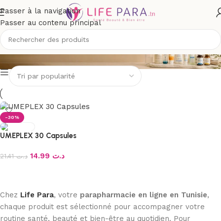
Passer à la navigation
Passer au contenu principal
HDC
-30%
UMEPLEX 30 Capsules
14.99
د.ت
21.41
د.ت
Ajouter au panier
Chez
Life Para
, votre
parapharmacie en ligne en Tunisie
,
chaque produit est sélectionné pour accompagner votre
routine santé, beauté et bien-être au quotidien. Pour