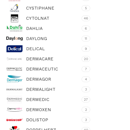
CYSTIPHANE
5
CYTOLNAT
46
DAHLIA
6
DAYLONG
11
DELICAL
9
DERMACARE
20
DERMACEUTIC
7
DERMAGOR
4
DERMALIGHT
3
DERMEDIC
27
DERMOXEN
2
DOLISTOP
3