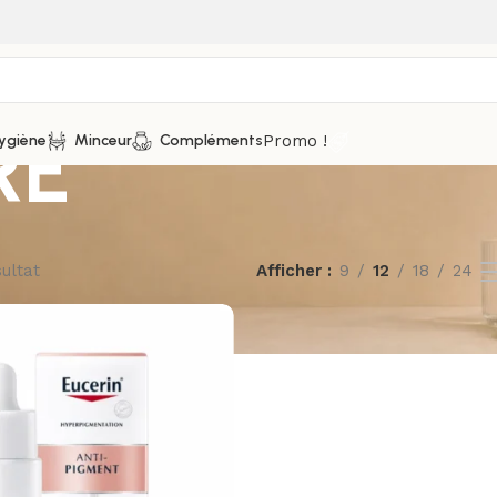
RE
Promo !
ygiène
Minceur
Compléments
sultat
Afficher
9
12
18
24