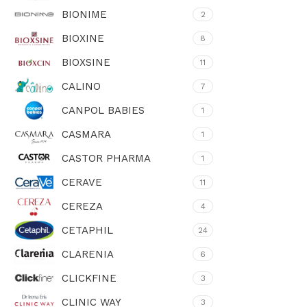
BIONIME
2
BIOXINE
8
BIOXSINE
11
CALINO
7
CANPOL BABIES
1
CASMARA
1
CASTOR PHARMA
1
CERAVE
11
CEREZA
4
CETAPHIL
24
CLARENIA
6
CLICKFINE
3
CLINIC WAY
3