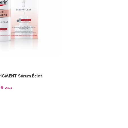
PIGMENT Sérum Éclat
149.99
د.ت