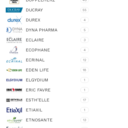
DOPPELHERZ
40
DUCRAY
55
DUREX
4
DYNA PHARMA
5
ECLAIRE
3
ECOPHANE
4
ECRINAL
12
EDEN LIFE
18
ELGYDIUM
1
ERIC FAVRE
1
ESTH’ELLE
17
ETIAXIL
1
ETNOSANTE
13