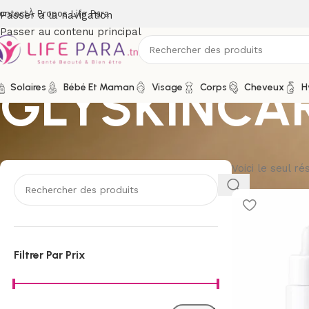
ontact
À Propos Life Para
Passer à la navigation
Passer au contenu principal
GLYSKINCA
Solaires
Bébé Et Maman
Visage
Corps
Cheveux
H
Voici le seul ré
Filtrer Par Prix