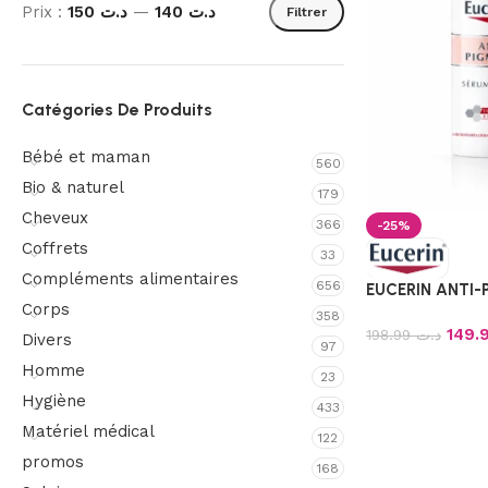
Prix :
د.ت 150
—
د.ت 140
Filtrer
Catégories De Produits
Bébé et maman
560
Bio & naturel
179
Cheveux
366
-25%
Coffrets
33
Compléments alimentaires
656
EUCERIN ANTI-
Corps
358
198.99
د.ت
Divers
97
Homme
23
Hygiène
433
Matériel médical
122
promos
168