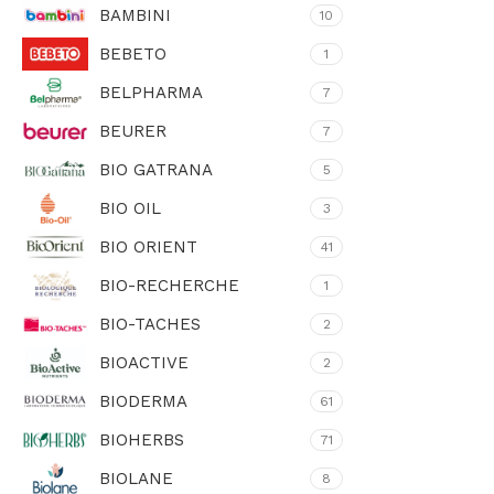
BAMBINI
10
BEBETO
1
BELPHARMA
7
BEURER
7
BIO GATRANA
5
BIO OIL
3
BIO ORIENT
41
BIO-RECHERCHE
1
BIO-TACHES
2
BIOACTIVE
2
BIODERMA
61
BIOHERBS
71
BIOLANE
8