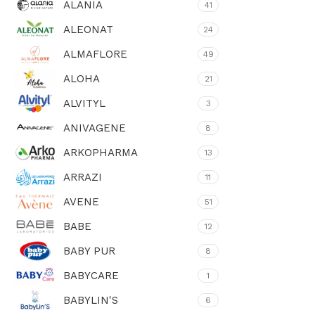
ALANIA
41
ALEONAT
24
ALMAFLORE
49
ALOHA
21
ALVITYL
3
ANIVAGENE
8
ARKOPHARMA
13
ARRAZI
11
AVENE
51
BABE
12
BABY PUR
8
BABYCARE
1
BABYLIN'S
6