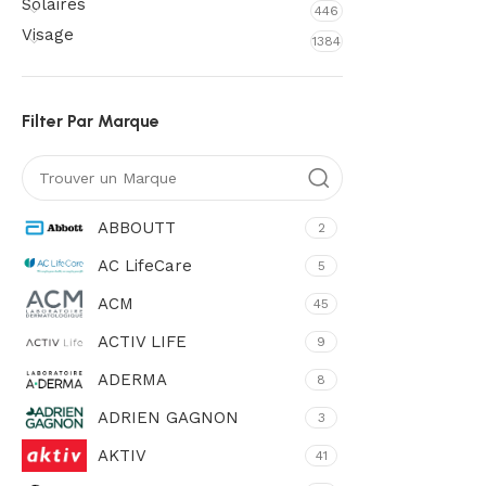
Solaires
446
Visage
1384
Filter Par Marque
ABBOUTT
2
AC LifeCare
5
ACM
45
ACTIV LIFE
9
ADERMA
8
ADRIEN GAGNON
3
AKTIV
41