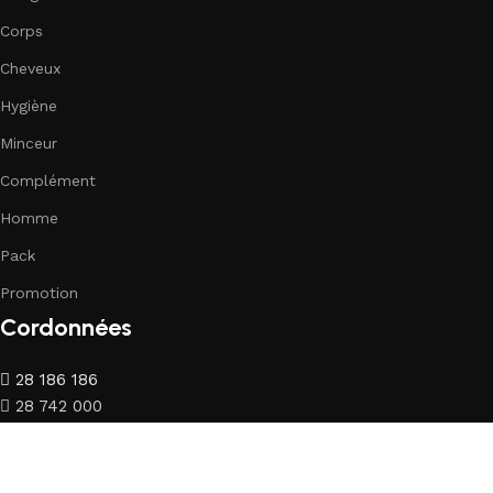
Corps
Cheveux
Hygiène
Minceur
Complément
Homme
Pack
Promotion
Cordonnées
28 186 186
28 742 000
life.parapharmacie@gmail.com
Sidi Mansour Km 1 Sfax - Tunisie
Rt Saltnia Km 4 Sfax - Tunisie