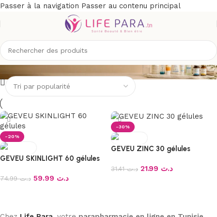
Passer à la navigation
Passer au contenu principal
GEVEU
-30%
-20%
GEVEU ZINC 30 gélules
GEVEU SKINLIGHT 60 gélules
21.99
د.ت
31.41
د.ت
59.99
د.ت
74.99
د.ت
Ajouter au panier
Ajouter au panier
Chez
Life Para
, votre
parapharmacie en ligne en Tunisie
,