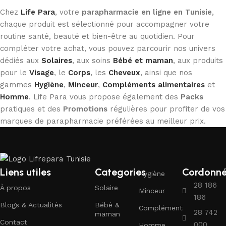
Chez
Life Para
, votre
parapharmacie en ligne en Tunisie
,
chaque produit est sélectionné pour accompagner votre
routine santé, beauté et bien-être au quotidien. Pour
compléter votre achat, vous pouvez parcourir nos univers
dédiés aux
Solaires
, aux soins
Bébé et maman
, aux produits
pour le
Visage
, le
Corps
, les
Cheveux
, ainsi que nos
gammes
Hygiène
,
Minceur
,
Compléments alimentaires
et
Homme
. Life Para vous propose également des
Packs
pratiques et des
Promotions
régulières pour profiter de vos
marques de parapharmacie préférées au meilleur prix.
Liens utiles
Categories
Cordonn
Hygiène
28 186
À propos
Solaire
Minceur
186
Blogs & Actualités
Bébé &
Complément
28 742
maman
Contact
000
Homme