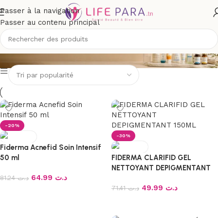
Passer à la navigation
Passer au contenu principal
FIDERMA
-20%
-30%
Fiderma Acnefid Soin Intensif
50 ml
FIDERMA CLARIFID GEL
NETTOYANT DEPIGMENTANT
64.99
د.ت
81.24
د.ت
150ML
49.99
د.ت
71.41
د.ت
Ajouter au panier
Ajouter au panier