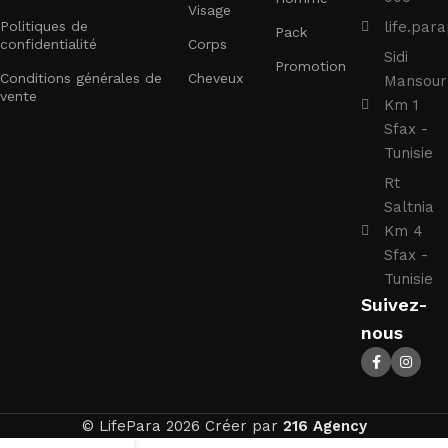
Visage
Politiques de
life.pa
Pack
confidentialité
Corps
Sidi
Promotion
Conditions générales de
Cheveux
Mansour
vente
Km 1
Sfax -
Tunisie
Rt
Saltnia
Km 4
Sfax -
Tunisie
Suivez-
nous
© LifePara 2026 Créer par
216 Agency