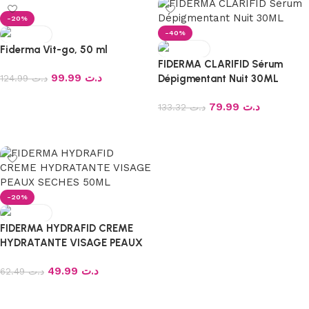
-20%
-40%
Fiderma Vit-go, 50 ml
FIDERMA CLARIFID Sérum
99.99
د.ت
124.99
د.ت
Dépigmentant Nuit 30ML
Ajouter au panier
79.99
د.ت
133.32
د.ت
Ajouter au panier
-20%
FIDERMA HYDRAFID CREME
HYDRATANTE VISAGE PEAUX
SECHES 50ML
49.99
د.ت
62.49
د.ت
Ajouter au panier