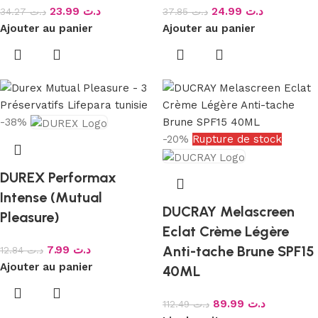
23.99
د.ت
24.99
د.ت
34.27
د.ت
37.85
د.ت
Ajouter au panier
Ajouter au panier
-38%
-20%
Rupture de stock
DUREX Performax
Intense (Mutual
DUCRAY Melascreen
Pleasure)
Eclat Crème Légère
Anti-tache Brune SPF15
7.99
د.ت
12.84
د.ت
Ajouter au panier
40ML
89.99
د.ت
112.49
د.ت