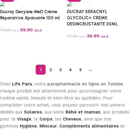
Ducray Dexyane MeD Crème
DUCRAY KERACNYL
Réparatrice Apaisante 100 ml
GLYCOLIC+ CREME
DESINCRUSTANTE 30ML
59.90
د.ت
74.99
د.ت
36.99
د.ت
47.49
د.ت
Ajouter au panier
Ajouter au panier
1
2
3
4
5
→
Chez
Life Para
, votre
parapharmacie en ligne en Tunisie
,
chaque produit est sélectionné pour accompagner votre
routine santé, beauté et bien-être au quotidien. Pour
compléter votre achat, vous pouvez parcourir nos univers
dédiés aux
Solaires
, aux soins
Bébé et maman
, aux produits
pour le
Visage
, le
Corps
, les
Cheveux
, ainsi que nos
gammes
Hygiène
,
Minceur
,
Compléments alimentaires
et