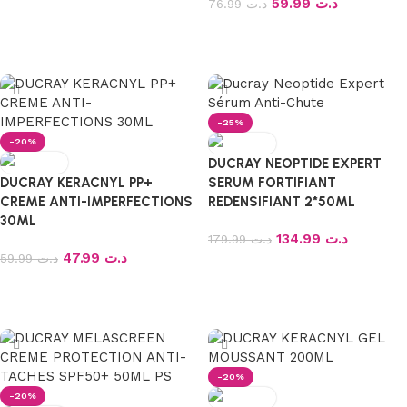
59.99
د.ت
76.99
د.ت
Ajouter au panier
Ajouter au panier
-25%
-20%
DUCRAY NEOPTIDE EXPERT
DUCRAY KERACNYL PP+
SERUM FORTIFIANT
CREME ANTI-IMPERFECTIONS
REDENSIFIANT 2*50ML
30ML
134.99
د.ت
179.99
د.ت
47.99
د.ت
59.99
د.ت
Ajouter au panier
Ajouter au panier
-20%
-20%