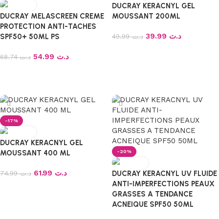
DUCRAY KERACNYL GEL
DUCRAY MELASCREEN CREME
MOUSSANT 200ML
PROTECTION ANTI-TACHES
39.99
د.ت
SPF50+ 50ML PS
49.99
د.ت
54.99
د.ت
68.74
د.ت
Ajouter au panier
Ajouter au panier
-17%
DUCRAY KERACNYL GEL
MOUSSANT 400 ML
-20%
61.99
د.ت
74.99
د.ت
DUCRAY KERACNYL UV FLUIDE
ANTI-IMPERFECTIONS PEAUX
GRASSES A TENDANCE
Ajouter au panier
ACNEIQUE SPF50 50ML