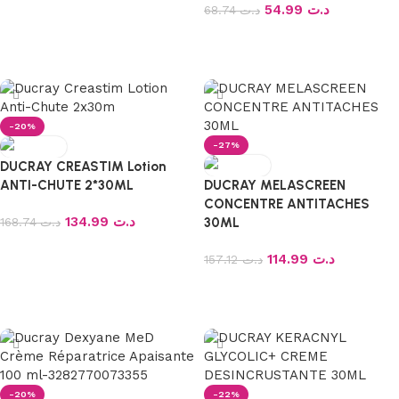
54.99
د.ت
68.74
د.ت
Ajouter au panier
-20%
-27%
DUCRAY CREASTIM Lotion
ANTI-CHUTE 2*30ML
DUCRAY MELASCREEN
CONCENTRE ANTITACHES
134.99
د.ت
168.74
د.ت
30ML
114.99
د.ت
157.12
د.ت
Ajouter au panier
Ajouter au panier
-20%
-22%