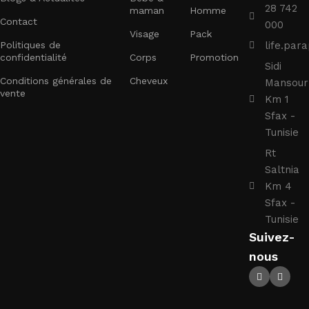
28 742
maman
Homme
Contact
000
Visage
Pack
Politiques de
life.pa
confidentialité
Corps
Promotion
Sidi
Conditions générales de
Cheveux
Mansour
vente
Km 1
Sfax -
Tunisie
Rt
Saltnia
Km 4
Sfax -
Tunisie
Suivez-
nous