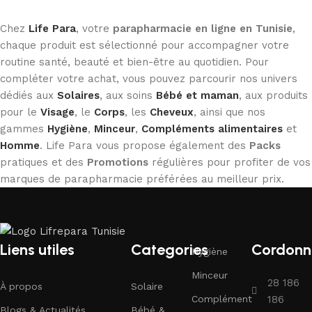
Chez
Life Para
, votre
parapharmacie en ligne en Tunisie
,
chaque produit est sélectionné pour accompagner votre
routine santé, beauté et bien-être au quotidien. Pour
compléter votre achat, vous pouvez parcourir nos univers
dédiés aux
Solaires
, aux soins
Bébé et maman
, aux produits
pour le
Visage
, le
Corps
, les
Cheveux
, ainsi que nos
gammes
Hygiène
,
Minceur
,
Compléments alimentaires
et
Homme
. Life Para vous propose également des
Packs
pratiques et des
Promotions
régulières pour profiter de vos
marques de parapharmacie préférées au meilleur prix.
Liens utiles
Categories
Cordonn
Hygiène
Minceur
28 186
À propos
Solaire
Complément
186
Blogs & Actualités
Bébé &