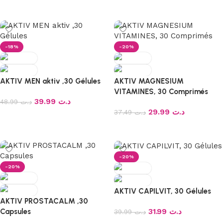
Ajouter au panier
-18%
-20%
AKTIV MEN aktiv ,30 Gélules
AKTIV MAGNESIUM
VITAMINES, 30 Comprimés
39.99
د.ت
48.99
د.ت
29.99
د.ت
37.49
د.ت
Ajouter au panier
Ajouter au panier
-20%
-20%
AKTIV CAPILVIT, 30 Gélules
AKTIV PROSTACALM ,30
31.99
د.ت
Capsules
39.99
د.ت