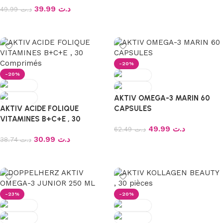
Ajouter au panier
39.99
د.ت
49.99
د.ت
Ajouter au panier
-20%
-20%
AKTIV OMEGA-3 MARIN 60
AKTIV ACIDE FOLIQUE
CAPSULES
VITAMINES B+C+E , 30
49.99
د.ت
Comprimés
62.49
د.ت
30.99
د.ت
38.74
د.ت
Ajouter au panier
Ajouter au panier
-23%
-20%