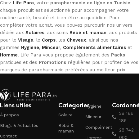
Chez
Life Para
, votre
parapharmacie en ligne en Tunisie
,
chaque produit est sélectionné pour accompagner votre
routine santé, beauté et bien-être au quotidien. Pour
compléter votre achat, vous pouvez parcourir nos univers
dédiés aux
Solaires
, aux soins
Bébé et maman
, aux produits
pour le
Visage
, le
Corps
, les
Cheveux
, ainsi que nos
gammes
Hygiène
,
Minceur
,
Compléments alimentaires
et
Homme
. Life Para vous propose également des
Packs
pratiques et des
Promotions
régulières pour profiter de vos
marques de parapharmacie préférées au meilleur prix.
Liens utiles
Categories
Cordonn
Hygiène
28 186
À propos
Solaire
Minceur
186
Blogs & Actualités
Bébé &
Complément
28 742
maman
Contact
000
Homme