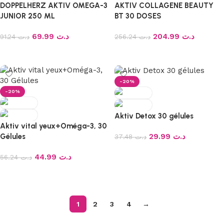
DOPPELHERZ AKTIV OMEGA-3
AKTIV COLLAGENE BEAUTY
JUNIOR 250 ML
BT 30 DOSES
69.99
د.ت
204.99
د.ت
91.24
د.ت
256.24
د.ت
Ajouter au panier
Ajouter au panier
-20%
-20%
Aktiv Detox 30 gélules
Aktiv vital yeux+Oméga-3, 30
29.99
د.ت
Gélules
37.48
د.ت
Ajouter au panier
44.99
د.ت
56.24
د.ت
Ajouter au panier
1
2
3
4
→