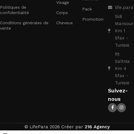
Visage
Politiques de
life.pa
Pack
confidentialité
Corps
Sidi
Promotion
Conditions générales de
Cheveux
Mansour
vente
Km 1
Sfax -
Tunisie
Rt
Saltnia
Km 4
Sfax -
Tunisie
Suivez-
nous
© LifePara 2026 Créer par
216 Agency