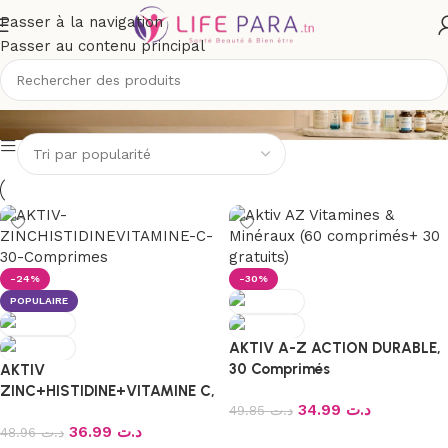
Passer à la navigation
Passer au contenu principal
AKTIV
-24%
-30%
POPULAIRE
AKTIV A-Z ACTION DURABLE,
30 Comprimés
AKTIV
ZINC+HISTIDINE+VITAMINE C,
34.99
د.ت
49.85
د.ت
30 Comprimés
36.99
د.ت
48.96
د.ت
Ajouter au panier