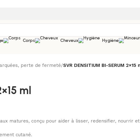
ge
Corps
Cheveux
Hygiène
arquées, perte de fermeté
/
SVR DENSITIUM BI-SERUM 2×15 
×15 ml
ux matures, conçu pour aider à lisser, redensifier, nourrir et
hement cutané.