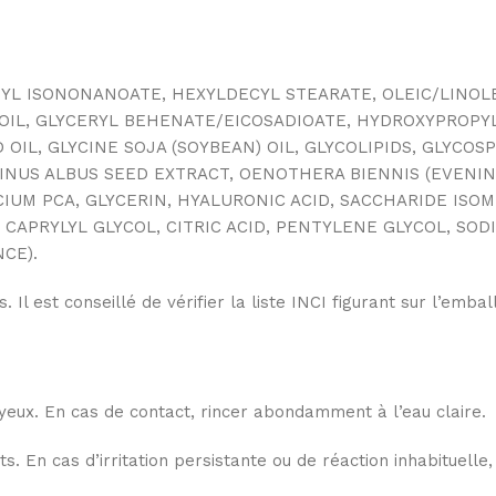
NYL ISONONANOATE, HEXYLDECYL STEARATE, OLEIC/LINOL
IL, GLYCERYL BEHENATE/EICOSADIOATE, HYDROXYPROPYL
 OIL, GLYCINE SOJA (SOYBEAN) OIL, GLYCOLIPIDS, GLYCO
NUS ALBUS SEED EXTRACT, OENOTHERA BIENNIS (EVENING
IUM PCA, GLYCERIN, HYALURONIC ACID, SACCHARIDE ISOM
, CAPRYLYL GLYCOL, CITRIC ACID, PENTYLENE GLYCOL, S
CE).
 Il est conseillé de vérifier la liste INCI figurant sur l’emba
yeux. En cas de contact, rincer abondamment à l’eau claire.
. En cas d’irritation persistante ou de réaction inhabituelle,