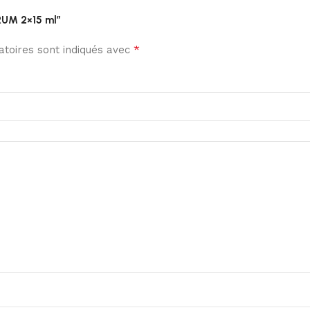
ERUM 2×15 ml”
*
toires sont indiqués avec