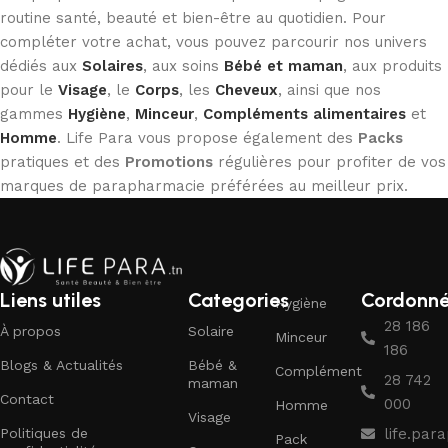
routine santé, beauté et bien-être au quotidien. Pour
compléter votre achat, vous pouvez parcourir nos univers
dédiés aux
Solaires
, aux soins
Bébé et maman
, aux produits
pour le
Visage
, le
Corps
, les
Cheveux
, ainsi que nos
gammes
Hygiène
,
Minceur
,
Compléments alimentaires
et
Homme
. Life Para vous propose également des
Packs
pratiques et des
Promotions
régulières pour profiter de vos
marques de parapharmacie préférées au meilleur prix.
Liens utiles
Categories
Cordonn
Hygiène
28 186
À propos
Solaire
Minceur
186
Blogs & Actualités
Bébé &
Complément
28 742
maman
Contact
000
Homme
Visage
Politiques de
life.pa
Pack