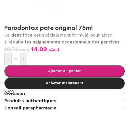
Parodontax pate original 75ml
Ce
dentifrice
est spécialement formulé pour aider
à
réduire les saignements occasionnels des gencives
.
14.99
د.ت
18.74
د.ت
-
+
Ajouter au panier
Acheter maintenant
Livraison
Produits authentiques
Conseil parapharmacie