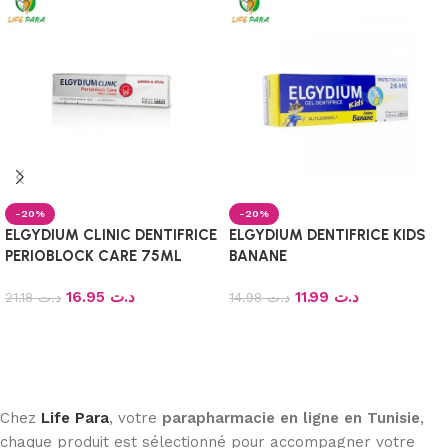
-20%
-20%
ELGYDIUM CLINIC DENTIFRICE
ELGYDIUM DENTIFRICE KIDS
PERIOBLOCK CARE 75ML
BANANE
16.95
د.ت
11.99
د.ت
21.18
د.ت
14.98
د.ت
Ajouter au panier
Ajouter au panier
Chez
Life Para
, votre
parapharmacie en ligne en Tunisie
,
chaque produit est sélectionné pour accompagner votre