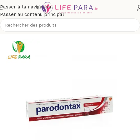
Passer à la navigation
Passer au contenu principal
Accueil
/
Boutique
/
Hygiène
/
Soins buccodentaires
/
Dentifrices