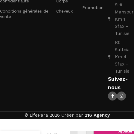
confidentialité
Corps
Sidi
Promotion
Conditions générales de
Cheveux
Mansour
vente
Km 1
Sfax -
Tunisie
Rt
Saltnia
Km 4
Sfax -
Tunisie
Suivez-
nous
© LifePara 2026 Créer par
216 Agency
Parodontax
Ajouter