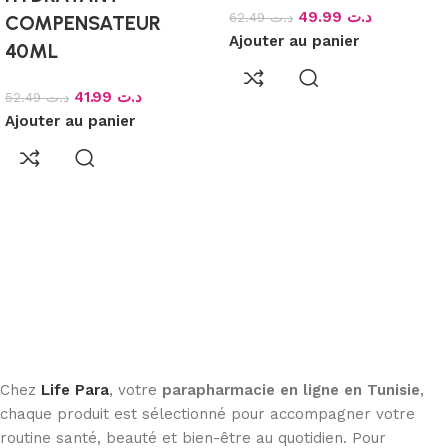
49.99
د.ت
62.49
د.ت
COMPENSATEUR
Ajouter au panier
40ML
41.99
د.ت
52.49
د.ت
Ajouter au panier
Chez
Life Para
, votre
parapharmacie en ligne en Tunisie
,
chaque produit est sélectionné pour accompagner votre
routine santé, beauté et bien-être au quotidien. Pour