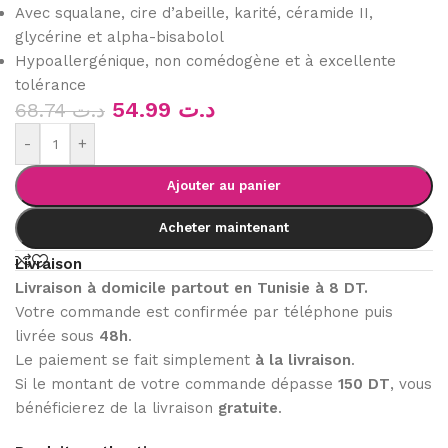
Avec squalane, cire d’abeille, karité, céramide II,
glycérine et alpha-bisabolol
Hypoallergénique, non comédogène et à excellente
tolérance
54.99
د.ت
68.74
د.ت
-
+
Ajouter au panier
Acheter maintenant
Livraison
Livraison à domicile partout en Tunisie à 8 DT.
Votre commande est confirmée par téléphone puis
livrée sous
48h
.
Le paiement se fait simplement
à la livraison
.
Si le montant de votre commande dépasse
150 DT
, vous
bénéficierez de la livraison
gratuite
.