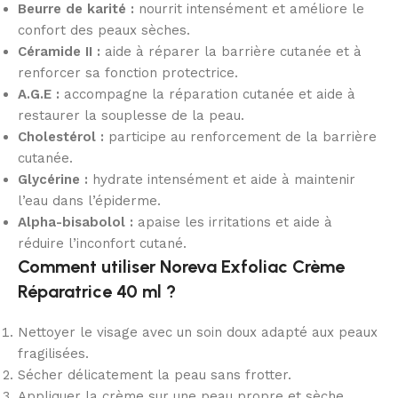
Beurre de karité :
nourrit intensément et améliore le
confort des peaux sèches.
Céramide II :
aide à réparer la barrière cutanée et à
renforcer sa fonction protectrice.
A.G.E :
accompagne la réparation cutanée et aide à
restaurer la souplesse de la peau.
Cholestérol :
participe au renforcement de la barrière
cutanée.
Glycérine :
hydrate intensément et aide à maintenir
l’eau dans l’épiderme.
Alpha-bisabolol :
apaise les irritations et aide à
réduire l’inconfort cutané.
Comment utiliser Noreva Exfoliac Crème
Réparatrice 40 ml ?
Nettoyer le visage avec un soin doux adapté aux peaux
fragilisées.
Sécher délicatement la peau sans frotter.
Appliquer la crème sur une peau propre et sèche.