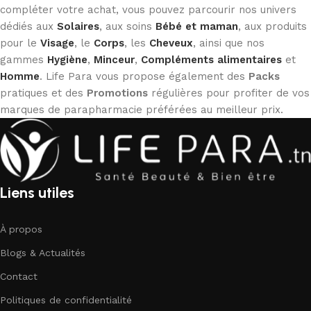
compléter votre achat, vous pouvez parcourir nos univers
dédiés aux
Solaires
, aux soins
Bébé et maman
, aux produits
pour le
Visage
, le
Corps
, les
Cheveux
, ainsi que nos
gammes
Hygiène
,
Minceur
,
Compléments alimentaires
et
Homme
. Life Para vous propose également des
Packs
pratiques et des
Promotions
régulières pour profiter de vos
marques de parapharmacie préférées au meilleur prix.
Liens utiles
À propos
Blogs & Actualités
Contact
Politiques de confidentialité