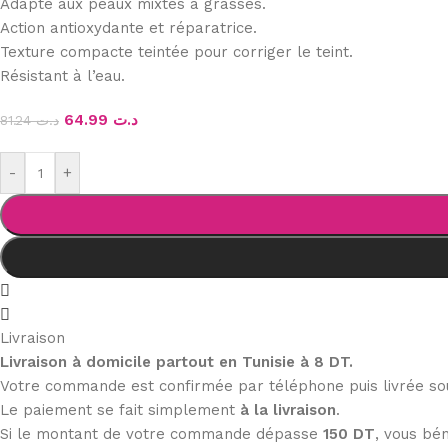
Adapté aux peaux mixtes à grasses.
Action antioxydante et réparatrice.
Texture compacte teintée pour corriger le teint.
Résistant à l’eau.
64.99
د.ت
81.24
د.ت
-
+
Livraison
Livraison à domicile partout en Tunisie à 8 DT.
Votre commande est confirmée par téléphone puis livrée s
Le paiement se fait simplement
à la livraison
.
Si le montant de votre commande dépasse
150 DT
, vous bén