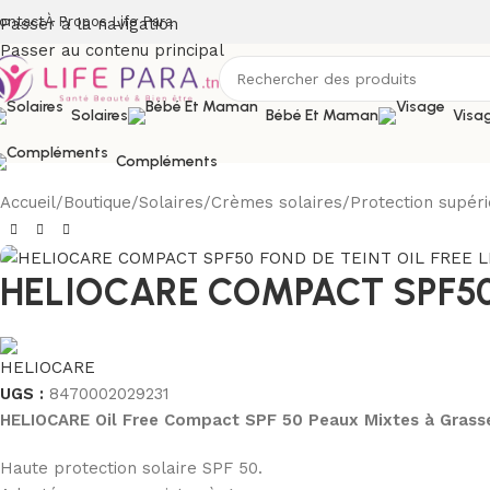
ontact
À Propos Life Para
Passer à la navigation
Passer au contenu principal
Solaires
Bébé Et Maman
Visa
Compléments
Accueil
/
Boutique
/
Solaires
/
Crèmes solaires
/
Protection supéri
HELIOCARE COMPACT SPF50 
UGS :
8470002029231
HELIOCARE Oil Free Compact SPF 50 Peaux Mixtes à Grass
Haute protection solaire SPF 50.