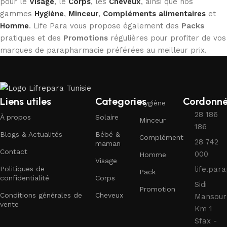
pour le
Visage
, le
Corps
, les
Cheveux
, ainsi que nos
gammes
Hygiène
,
Minceur
,
Compléments alimentaires
et
Homme
. Life Para vous propose également des
Packs
pratiques et des
Promotions
régulières pour profiter de vos
marques de parapharmacie préférées au meilleur prix.
Liens utiles
Categories
Cordonn
Hygiène
28 186
À propos
Solaire
Minceur
186
Blogs & Actualités
Bébé &
Complément
28 742
maman
Contact
000
Homme
Visage
Politiques de
life.pa
Pack
confidentialité
Corps
Sidi
Promotion
Conditions générales de
Cheveux
Mansour
vente
Km 1
Sfax -