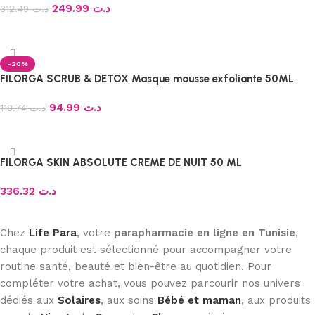
249.99
د.ت
312.49
د.ت
Ajouter au panier
-20%
FILORGA SCRUB & DETOX Masque mousse exfoliante 50ML
94.99
د.ت
118.74
د.ت
Ajouter au panier
FILORGA SKIN ABSOLUTE CREME DE NUIT 50 ML
336.32
د.ت
Ajouter au panier
Chez
Life Para
, votre
parapharmacie en ligne en Tunisie
,
chaque produit est sélectionné pour accompagner votre
routine santé, beauté et bien-être au quotidien. Pour
compléter votre achat, vous pouvez parcourir nos univers
dédiés aux
Solaires
, aux soins
Bébé et maman
, aux produits