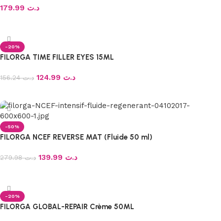
179.99
د.ت
Ajouter au panier
-20%
FILORGA TIME FILLER EYES 15ML
124.99
د.ت
156.24
د.ت
Ajouter au panier
-50%
FILORGA NCEF REVERSE MAT (Fluide 50 ml)
139.99
د.ت
279.98
د.ت
Ajouter au panier
-20%
FILORGA GLOBAL-REPAIR Crème 50ML