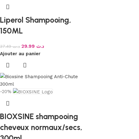
Liperol Shampooing,
150ML
29.99
د.ت
37.49
د.ت
Ajouter au panier
-20%
BIOXSINE shampooing
cheveux normaux/secs,
300ml