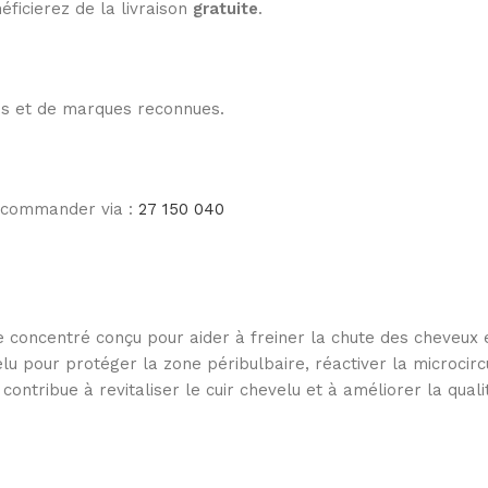
éficierez de la livraison
gratuite
.
les et de marques reconnues.
e commander via :
27 150 040
 concentré conçu pour aider à freiner la chute des cheveux e
evelu pour protéger la zone péribulbaire, réactiver la microc
contribue à revitaliser le cuir chevelu et à améliorer la quali