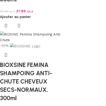
37.99
د.ت
47.49
د.ت
Ajouter au panier
-20%
BIOXSINE FEMINA
SHAMPOING ANTI-
CHUTE CHEVEUX
SECS-NORMAUX,
300ml