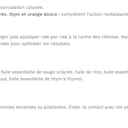
.
ocirculation cutanée.
arée, thym et orange douce :
complètent l’action revitalisant
nger puis appliquer raie par raie à la racine des cheveux. Ma
dée pour optimiser les résultats.
 huile essentielle de sauge sclarée, huile de ricin, huile essen
uce, huile essentielle de thym à thymol.
emmes enceintes ou allaitantes. Éviter le contact avec les y