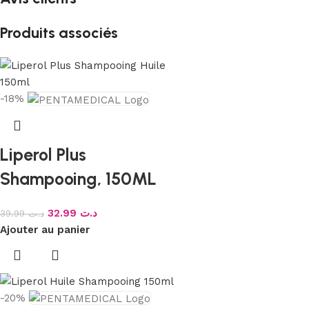
Produits associés
-18%
Liperol Plus
Shampooing, 150ML
32.99
د.ت
39.99
د.ت
Ajouter au panier
-20%