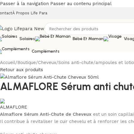
Passer à la navigation
Passer au contenu principal
ontact
À Propos Life Para
Solaires
Bébé Et Maman
Visa
Compléments
Accueil
/
Boutique
/
Cheveux
/
Soins anti-chute
/
ampoules et lotio
Retour aux produits
ALMAFLORE Sérum anti chut
Almaflore Sérum Anti-Chute de Cheveux
est un soin capilla
Il contribue à revitaliser le cuir chevelu et à renforcer les c