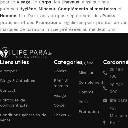
pour le
Visage
, le
Corps
, les
Cheveux
, ainsi que nos
gammes
Hygiène
,
Minceur
,
Compléments alimentaires
et
Homme
. Life Para vous propose également des
Packs
pratiques et des
Promotions
régulières pour profiter de vos
marques de parapharmacie préférées au meilleur prix.
Liens utiles
Categories
Cordonn
Hygiène
28 186
À propos
Solaire
Minceur
186
Blogs & Actualités
Bébé &
Complément
28 742
maman
Contact
000
Homme
Visage
Politiques de
life.pa
Pack
confidentialité
Corps
Sidi
Promotion
Conditions générales de
Cheveux
Mansour
vente
Km 1