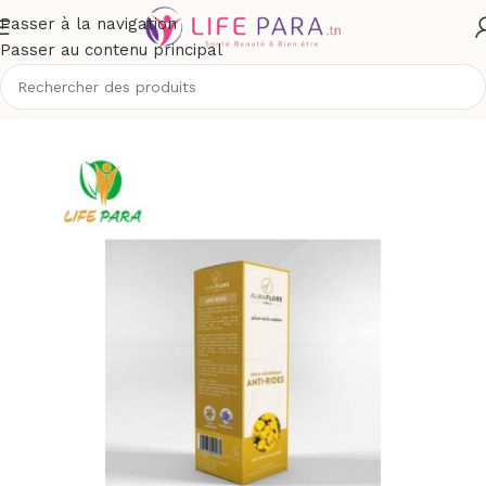
Passer à la navigation
Passer au contenu principal
outique
/
Visage
/
Soins anti-âge et anti-rides
/
Rides installées