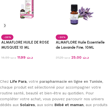
-20%
-20%
ALMAFLORE HUILE DE ROSE
ALMAFLORE Huile Essentielle
MUSQUEE 10 ML
de Lavande Fine, 10ML
11.99
د.ت
25.00
د.ت
14.99
د.ت
31.25
د.ت
Ajouter au panier
Ajouter au panier
Chez
Life Para
, votre
parapharmacie en ligne en Tunisie
,
chaque produit est sélectionné pour accompagner votre
routine santé, beauté et bien-être au quotidien. Pour
compléter votre achat, vous pouvez parcourir nos univers
dédiés aux
Solaires
, aux soins
Bébé et maman
, aux produits