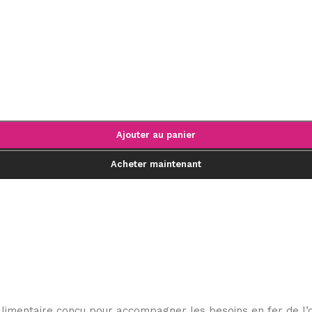
Ajouter au panier
Acheter maintenant
imentaire conçu pour accompagner les besoins en fer de l’o