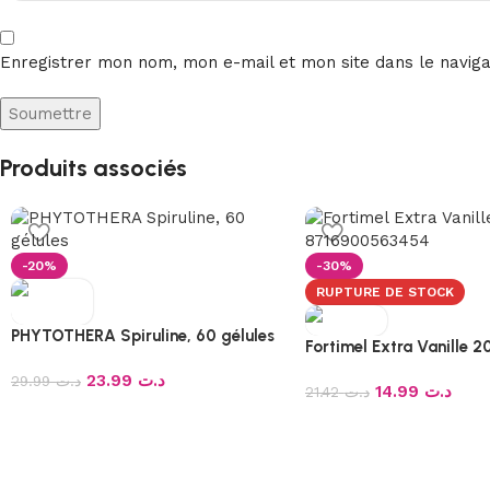
Enregistrer mon nom, mon e-mail et mon site dans le navig
Produits associés
-20%
-30%
RUPTURE DE STOCK
PHYTOTHERA Spiruline, 60 gélules
Fortimel Extra Vanille 
23.99
د.ت
29.99
د.ت
14.99
د.ت
21.42
د.ت