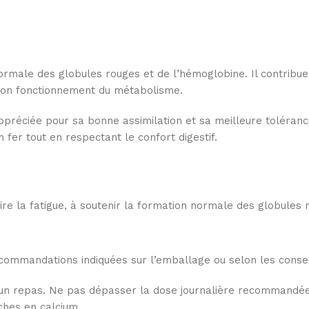
n normale des globules rouges et de l’hémoglobine. Il contri
le bon fonctionnement du métabolisme.
ppréciée pour sa bonne assimilation et sa meilleure toléranc
fer tout en respectant le confort digestif.
ire la fatigue, à soutenir la formation normale des globules 
commandations indiquées sur l’emballage ou selon les consei
un repas. Ne pas dépasser la dose journalière recommandée. P
ches en calcium.