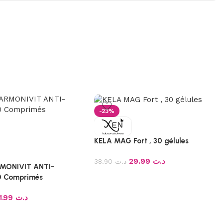
-23%
KELA MAG Fort , 30 gélules
29.99
د.ت
38.90
د.ت
MONIVIT ANTI-
0 Comprimés
31.99
د.ت