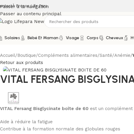
ontact
À Propos Life Para
Passer à la navigation
Passer au contenu principal
Solaires
Bébé Et Maman
Visage
Corps
Cheveux
H
Accueil
/
Boutique
/
Compléments alimentaires
/
Santé
/
Anémie
/
Retour aux produits
VITAL FERSANG BISGLYSINA
VITAL Fersang Bisglycinate boîte de 60
est un complément al
Aide à réduire la fatigue
Contribue à la formation normale des globules rouges