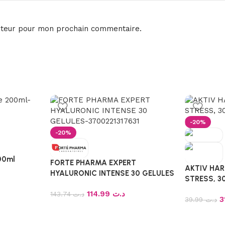
ateur pour mon prochain commentaire.
-20%
-20%
200ml
FORTE PHARMA EXPERT
AKTIV HAR
HYALURONIC INTENSE 30 GELULES
STRESS, 3
114.99
د.ت
143.74
د.ت
39.99
د.ت