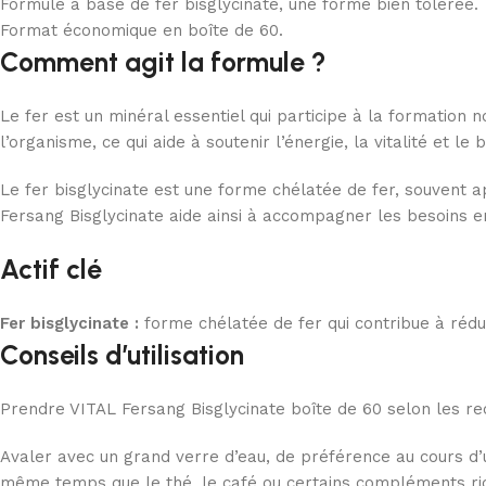
Formule à base de fer bisglycinate, une forme bien tolérée.
Format économique en boîte de 60.
Comment agit la formule ?
Le fer est un minéral essentiel qui participe à la formatio
l’organisme, ce qui aide à soutenir l’énergie, la vitalité et 
Le fer bisglycinate est une forme chélatée de fer, souvent a
Fersang Bisglycinate aide ainsi à accompagner les besoins en 
Actif clé
Fer bisglycinate :
forme chélatée de fer qui contribue à rédu
Conseils d’utilisation
Prendre VITAL Fersang Bisglycinate boîte de 60 selon les re
Avaler avec un grand verre d’eau, de préférence au cours d’
même temps que le thé, le café ou certains compléments ri