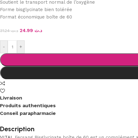
Soutient le transport normal de l’oxygène
Forme bisglycinate bien tolérée
Format économique boîte de 60
24.99
د.ت
31.24
د.ت
-
+
Livraison
Produits authentiques
Conseil parapharmacie
Description
VITAL
Fersang Bisglycinate boîte de 60 est un complément al