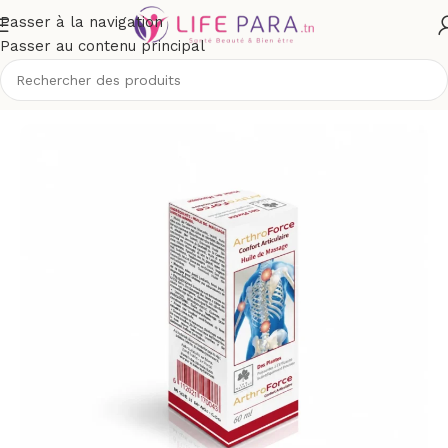
Passer à la navigation
Passer au contenu principal
/
Boutique
/
Compléments alimentaires
/
Confort
/
Articulations