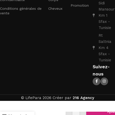
Sidi
Promotion
Conditions générales de
Cheveux
Mansour
vente
Km 1
Sfax -
Tunisie
Rt
Saltnia
Km 4
Sfax -
Tunisie
Suivez-
nous
© LifePara 2026 Créer par
216 Agency
Ajou
VITAL