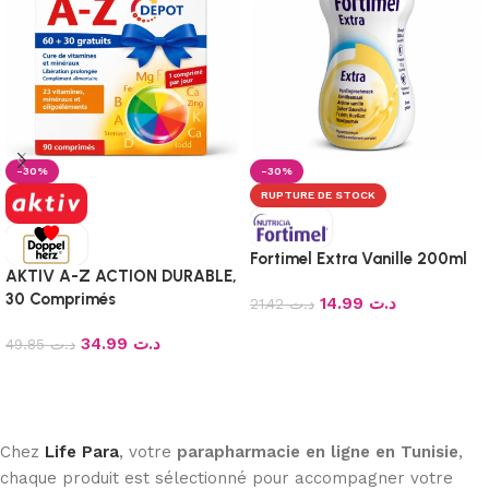
-30%
-30%
RUPTURE DE STOCK
Fortimel Extra Vanille 200ml
AKTIV A-Z ACTION DURABLE,
30 Comprimés
14.99
د.ت
21.42
د.ت
Lire la suite
34.99
د.ت
49.85
د.ت
Ajouter au panier
Chez
Life Para
, votre
parapharmacie en ligne en Tunisie
,
chaque produit est sélectionné pour accompagner votre