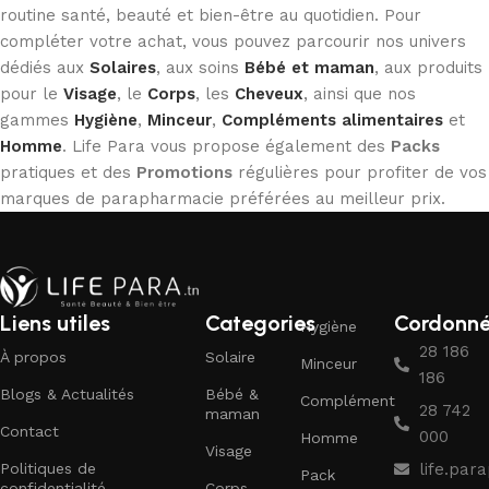
routine santé, beauté et bien-être au quotidien. Pour
compléter votre achat, vous pouvez parcourir nos univers
dédiés aux
Solaires
, aux soins
Bébé et maman
, aux produits
pour le
Visage
, le
Corps
, les
Cheveux
, ainsi que nos
gammes
Hygiène
,
Minceur
,
Compléments alimentaires
et
Homme
. Life Para vous propose également des
Packs
pratiques et des
Promotions
régulières pour profiter de vos
marques de parapharmacie préférées au meilleur prix.
Liens utiles
Categories
Cordonn
Hygiène
28 186
À propos
Solaire
Minceur
186
Blogs & Actualités
Bébé &
Complément
28 742
maman
Contact
000
Homme
Visage
Politiques de
life.pa
Pack
confidentialité
Corps