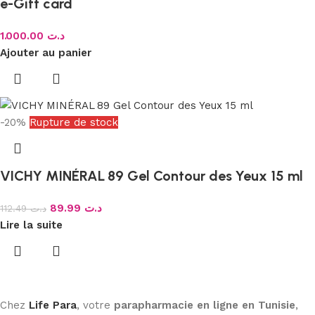
e-Gift card
1.000.00
د.ت
Ajouter au panier
-20%
Rupture de stock
VICHY MINÉRAL 89 Gel Contour des Yeux 15 ml
89.99
د.ت
112.49
د.ت
Lire la suite
Chez
Life Para
, votre
parapharmacie en ligne en Tunisie
,