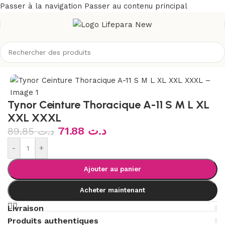
Passer à la navigation
Passer au contenu principal
Accueil
/
Boutique
/
Matériel médical
/
Mobilité
Tynor Ceinture Thoracique A-11 S M L XL
XXL XXXL
71.88
د.ت
89.85
د.ت
-
+
Ajouter au panier
Acheter maintenant
Livraison
Produits authentiques