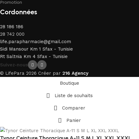
Promotion
Cordonnées
28 186 186
28 742 000
life.parapharmacie@gmail.com
Sidi Mansour Km 1 Sfax - Tunisie
Rt Saltnia Km 4 Sfax - Tunisie
Suivez-nous
© LifePara 2026 Créer par
216 Agency
Boutique
Liste de souhaits
Comparer
Panier
Tynor Ceinture Thoracique A-11 S M L XL XXL XXXL