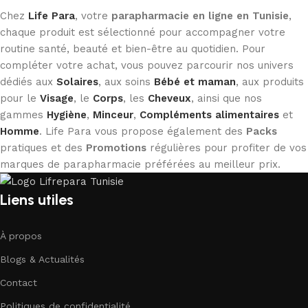
Chez
Life Para
, votre
parapharmacie en ligne en Tunisie
,
chaque produit est sélectionné pour accompagner votre
routine santé, beauté et bien-être au quotidien. Pour
compléter votre achat, vous pouvez parcourir nos univers
dédiés aux
Solaires
, aux soins
Bébé et maman
, aux produits
pour le
Visage
, le
Corps
, les
Cheveux
, ainsi que nos
gammes
Hygiène
,
Minceur
,
Compléments alimentaires
et
Homme
. Life Para vous propose également des
Packs
pratiques et des
Promotions
régulières pour profiter de vos
marques de parapharmacie préférées au meilleur prix.
Liens utiles
À propos
Blogs & Actualités
Contact
Politiques de confidentialité