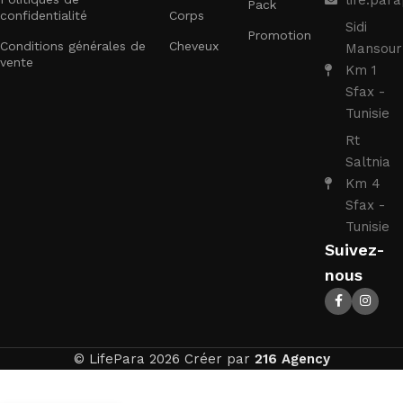
Pack
confidentialité
Corps
Sidi
Promotion
Conditions générales de
Cheveux
Mansour
vente
Km 1
Sfax -
Tunisie
Rt
Saltnia
Km 4
Sfax -
Tunisie
Suivez-
nous
© LifePara 2026 Créer par
216 Agency
TRIPLEX