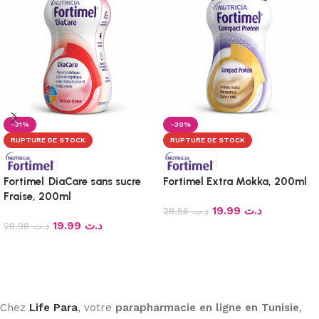
-31%
-30%
RUPTURE DE STOCK
RUPTURE DE STOCK
Fortimel DiaCare sans sucre
Fortimel Extra Mokka, 200ml
Fraise, 200ml
19.99
د.ت
28.56
د.ت
19.99
د.ت
28.98
د.ت
Lire la suite
Lire la suite
Chez
Life Para
, votre
parapharmacie en ligne en Tunisie
,