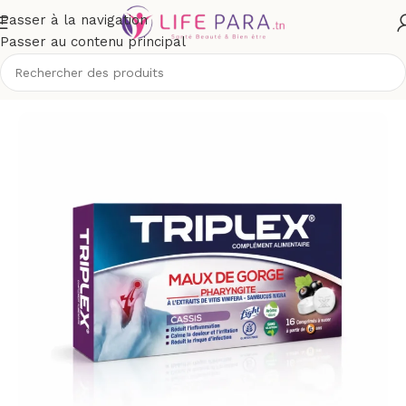
Passer à la navigation
Passer au contenu principal
il
/
Boutique
/
Compléments alimentaires
/
Santé
/
Sphère ORL