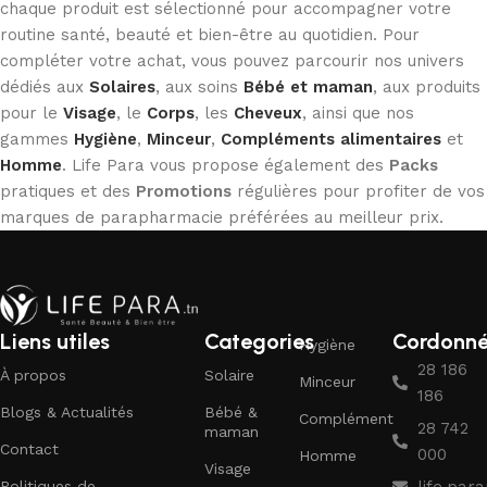
chaque produit est sélectionné pour accompagner votre
routine santé, beauté et bien-être au quotidien. Pour
compléter votre achat, vous pouvez parcourir nos univers
dédiés aux
Solaires
, aux soins
Bébé et maman
, aux produits
pour le
Visage
, le
Corps
, les
Cheveux
, ainsi que nos
gammes
Hygiène
,
Minceur
,
Compléments alimentaires
et
Homme
. Life Para vous propose également des
Packs
pratiques et des
Promotions
régulières pour profiter de vos
marques de parapharmacie préférées au meilleur prix.
Liens utiles
Categories
Cordonn
Hygiène
28 186
À propos
Solaire
Minceur
186
Blogs & Actualités
Bébé &
Complément
28 742
maman
Contact
000
Homme
Visage
Politiques de
life.pa