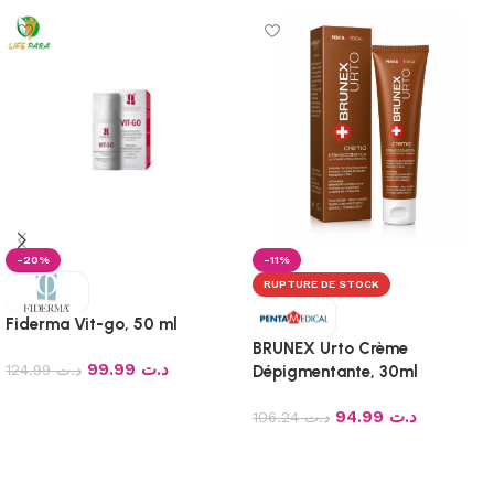
-20%
-11%
RUPTURE DE STOCK
Fiderma Vit-go, 50 ml
BRUNEX Urto Crème
99.99
د.ت
124.99
د.ت
Dépigmentante, 30ml
Ajouter au panier
94.99
د.ت
106.24
د.ت
Lire la suite