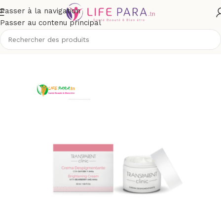
Passer à la navigation
Passer au contenu principal
ccueil
/
Boutique
/
Visage
/
Soins anti-taches et dépigmentants