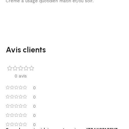
Crème à usage quotidien matin et/ou soir.
Avis clients
0 avis
0
0
0
0
0