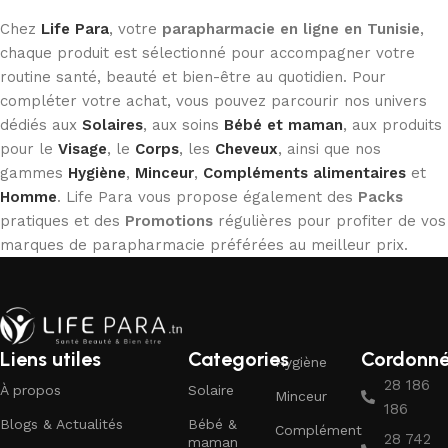
Chez
Life Para
, votre
parapharmacie en ligne en Tunisie
,
chaque produit est sélectionné pour accompagner votre
routine santé, beauté et bien-être au quotidien. Pour
compléter votre achat, vous pouvez parcourir nos univers
dédiés aux
Solaires
, aux soins
Bébé et maman
, aux produits
pour le
Visage
, le
Corps
, les
Cheveux
, ainsi que nos
gammes
Hygiène
,
Minceur
,
Compléments alimentaires
et
Homme
. Life Para vous propose également des
Packs
pratiques et des
Promotions
régulières pour profiter de vos
marques de parapharmacie préférées au meilleur prix.
Liens utiles
Categories
Cordonn
Hygiène
28 186
À propos
Solaire
Minceur
186
Blogs & Actualités
Bébé &
Complément
28 742
maman