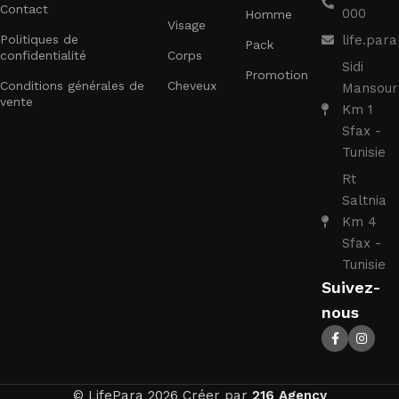
Contact
000
Homme
Visage
Politiques de
life.pa
Pack
confidentialité
Corps
Sidi
Promotion
Conditions générales de
Cheveux
Mansour
vente
Km 1
Sfax -
Tunisie
Rt
Saltnia
Km 4
Sfax -
Tunisie
Suivez-
nous
© LifePara 2026 Créer par
216 Agency