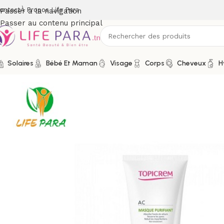
ontact
À Propos Life Para
Passer à la navigation
Passer au contenu principal
Solaires
Bébé Et Maman
Visage
Corps
Cheveux
H
Accueil
/
Boutique
/
Visage
/
Soins peau grasse, mixte et acné
/