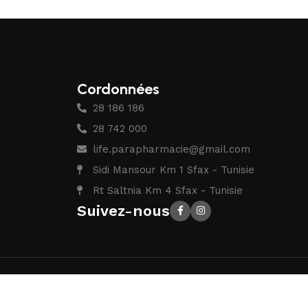
Cordonnées
28 186 186
28 742 000
life.parapharmacie@gmail.com
Sidi Mansour Km 1 Sfax - Tunisie
Rt Saltnia Km 4 Sfax - Tunisie
Suivez-nous