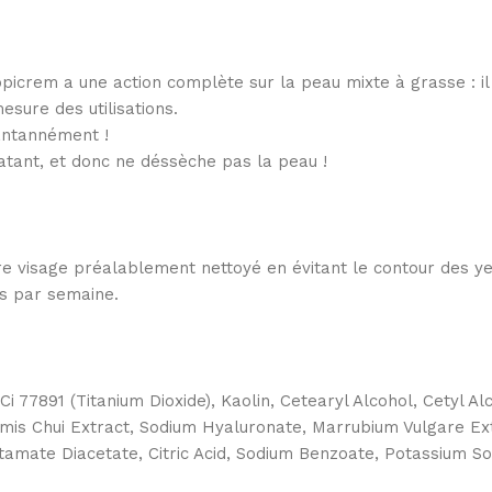
icrem a une action complète sur la peau mixte à grasse : il
esure des utilisations.
stantannément !
ratant, et donc ne déssèche pas la peau !
e visage préalablement nettoyé en évitant le contour des yeu
is par semaine.
e, Ci 77891 (Titanium Dioxide), Kaolin, Cetearyl Alcohol, Cetyl
selmis Chui Extract, Sodium Hyaluronate, Marrubium Vulgare E
tamate Diacetate, Citric Acid, Sodium Benzoate, Potassium So