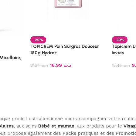
-20%
-20%
TOPICREM Pain Surgras Douceur
Topicrem Ul
150g Hydra+
lèvres
icellaire,
16.99
د.ت
21.24
د.ت
12.49
د.ت
haque produit est sélectionné pour accompagner votre routine
laires
, aux soins
Bébé et maman
, aux produits pour le
Visag
 vous propose également des
Packs
pratiques et des
Promoti