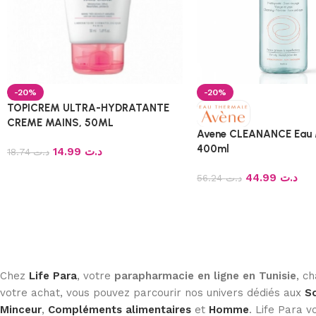
-20%
-20%
TOPICREM ULTRA-HYDRATANTE
CREME MAINS, 50ML
Avene CLEANANCE Eau M
400ml
14.99
د.ت
18.74
د.ت
44.99
د.ت
56.24
د.ت
Chez
Life Para
, votre
parapharmacie en ligne en Tunisie
, c
votre achat, vous pouvez parcourir nos univers dédiés aux
So
Minceur
,
Compléments alimentaires
et
Homme
. Life Para