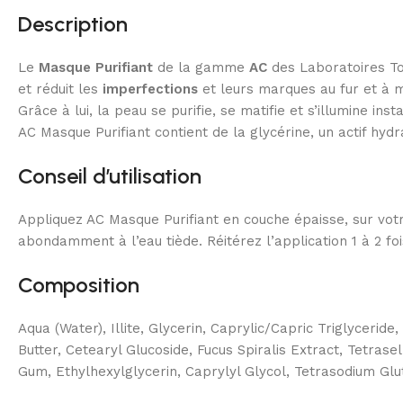
Description
Le
Masque Purifiant
de la gamme
AC
des Laboratoires Top
et réduit les
imperfections
et leurs marques au fur et à m
Grâce à lui, la peau se purifie, se matifie et s’illumine in
AC Masque Purifiant contient de la glycérine, un actif hyd
Conseil d’utilisation
Appliquez AC Masque Purifiant en couche épaisse, sur votr
abondamment à l’eau tiède. Réitérez l’application 1 à 2 fo
Composition
Aqua (Water), Illite, Glycerin, Caprylic/Capric Triglycerid
Butter, Cetearyl Glucoside, Fucus Spiralis Extract, Tetra
Gum, Ethylhexylglycerin, Caprylyl Glycol, Tetrasodium Glu