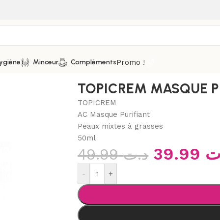
Promo !
ygiène
Minceur
Compléments
Purifiants
/
TOPICREM MASQUE PURIFIANT 50ML AC
TOPICREM MASQUE P
TOPICREM
AC Masque Purifiant
Peaux mixtes à grasses
50ml
39.99
ت
49.99
د.ت
-
+