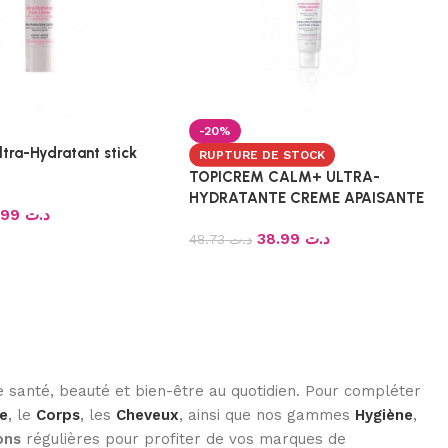
-20%
tra-Hydratant stick
RUPTURE DE STOCK
TOPICREM CALM+ ULTRA-
HYDRATANTE CREME APAISANTE
9.99
د.ت
CALMANTE LEGERE 40 ML
38.99
د.ت
48.73
د.ت
 santé, beauté et bien-être au quotidien. Pour compléter
e
, le
Corps
, les
Cheveux
, ainsi que nos gammes
Hygiène
,
ons
régulières pour profiter de vos marques de