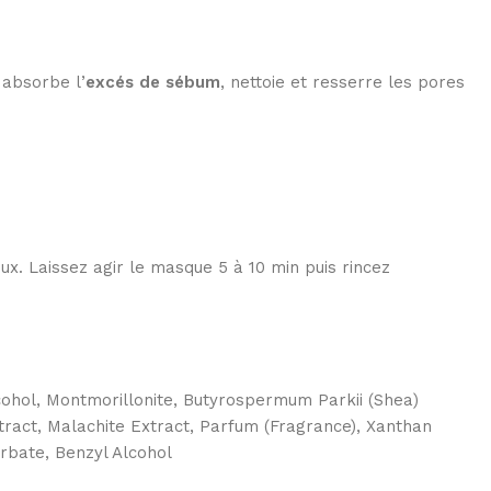
 absorbe l’
excés de sébum
, nettoie et resserre les pores
x. Laissez agir le masque 5 à 10 min puis rincez
 Alcohol, Montmorillonite, Butyrospermum Parkii (Shea)
xtract, Malachite Extract, Parfum (Fragrance), Xanthan
rbate, Benzyl Alcohol