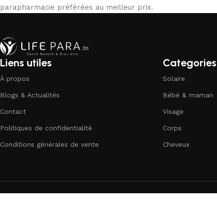
parapharmacie préférées au meilleur prix.
Liens utiles
Categories
À propos
Solaire
Blogs & Actualités
Bébé & maman
Contact
Visage
Politiques de confidentialité
Corps
Conditions générales de vente
Cheveux