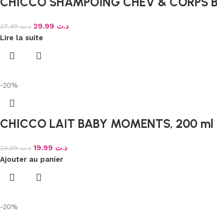
CHICCO SHAMPOING CHEV & CORPS B
29.99
د.ت
37.49
د.ت
Lire la suite
-20%
CHICCO LAIT BABY MOMENTS, 200 ml
19.99
د.ت
24.99
د.ت
Ajouter au panier
-20%