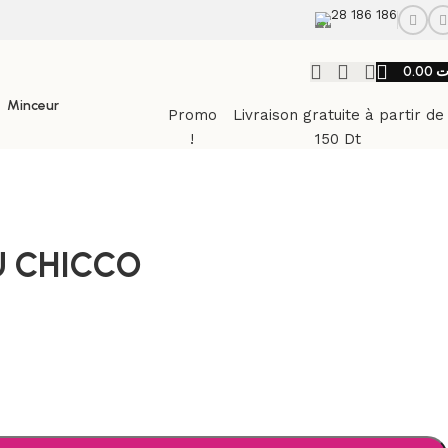
28 186 186
0.00
ت
Minceur
Promo
Livraison gratuite à partir de
!
150 Dt
U CHICCO