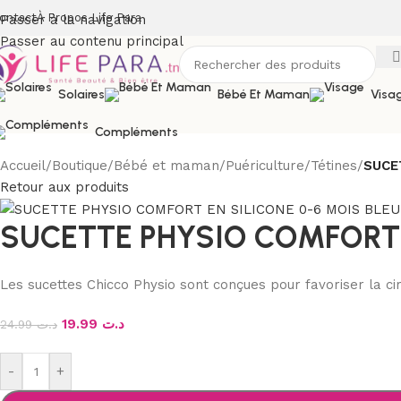
ontact
À Propos Life Para
Passer à la navigation
Passer au contenu principal
Solaires
Bébé Et Maman
Visa
Compléments
Accueil
/
Boutique
/
Bébé et maman
/
Puériculture
/
Tétines
/
SUCE
Retour aux produits
SUCETTE PHYSIO COMFORT 
Les sucettes Chicco Physio sont conçues pour favoriser la cir
19.99
د.ت
24.99
د.ت
-
+