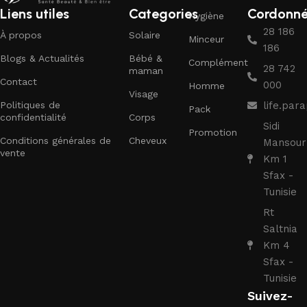
Liens utiles
Categories
Cordonn
Hygiène
28 186
À propos
Solaire
Minceur
186
Blogs & Actualités
Bébé &
Complément
28 742
maman
Contact
000
Homme
Visage
Politiques de
life.pa
Pack
confidentialité
Corps
Sidi
Promotion
Conditions générales de
Cheveux
Mansour
vente
Km 1
Sfax -
Tunisie
Rt
Saltnia
Km 4
Sfax -
Tunisie
Suivez-