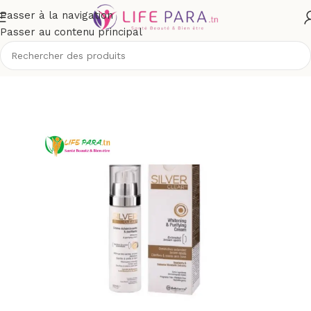
Passer à la navigation
Passer au contenu principal
ccueil
/
Boutique
/
Visage
/
Soins anti-taches et dépigmentants