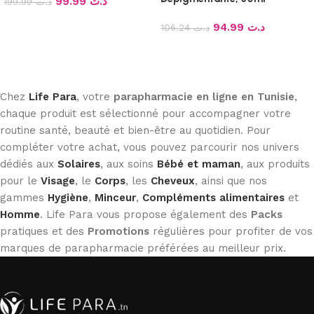
99.99
د.ت
199.99
د.ت
Lire la suite
94.99
د.ت
106.24
د.ت
Lire la suite
Chez
Life Para
, votre
parapharmacie en ligne en Tunisie
,
chaque produit est sélectionné pour accompagner votre
routine santé, beauté et bien-être au quotidien. Pour
compléter votre achat, vous pouvez parcourir nos univers
dédiés aux
Solaires
, aux soins
Bébé et maman
, aux produits
pour le
Visage
, le
Corps
, les
Cheveux
, ainsi que nos
gammes
Hygiène
,
Minceur
,
Compléments alimentaires
et
Homme
. Life Para vous propose également des
Packs
pratiques et des
Promotions
régulières pour profiter de vos
marques de parapharmacie préférées au meilleur prix.