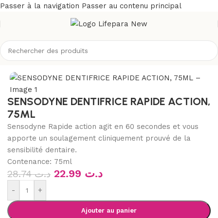
Passer à la navigation
Passer au contenu principal
Accueil
/
Boutique
/
Hygiène
/
Soins buccodentaires
/
Dentifrices
SENSODYNE DENTIFRICE RAPIDE ACTION,
75ML
Sensodyne Rapide action agit en 60 secondes et vous
apporte un soulagement cliniquement prouvé de la
sensibilité dentaire.
Contenance:
75ml
22.99
د.ت
28.74
د.ت
-
+
Ajouter au panier