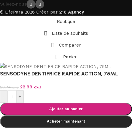
Suivez-nous
© LifePara 2026 Créer par
216 Agency
Boutique
Liste de souhaits
Comparer
Panier
SENSODYNE DENTIFRICE RAPIDE ACTION, 75ML
22.99
د.ت
28.74
د.ت
-
+
Ajouter au panier
Acheter maintenant