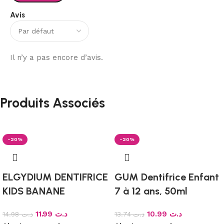
Avis
Il n’y a pas encore d’avis.
Produits Associés
-20%
-20%
ELGYDIUM DENTIFRICE
GUM Dentifrice Enfant
KIDS BANANE
7 à 12 ans, 50ml
11.99
د.ت
10.99
د.ت
14.98
د.ت
13.74
د.ت