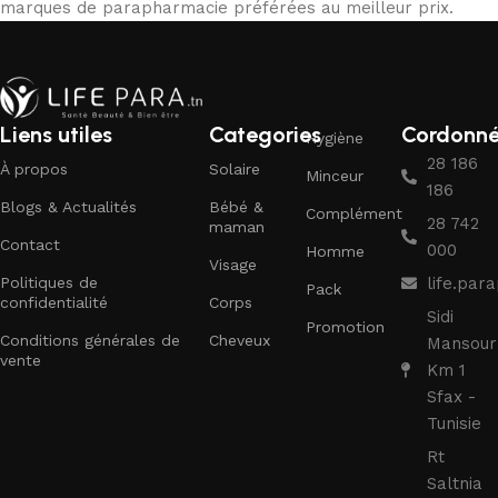
marques de parapharmacie préférées au meilleur prix.
Liens utiles
Categories
Cordonn
Hygiène
28 186
À propos
Solaire
Minceur
186
Blogs & Actualités
Bébé &
Complément
28 742
maman
Contact
000
Homme
Visage
Politiques de
life.pa
Pack
confidentialité
Corps
Sidi
Promotion
Conditions générales de
Cheveux
Mansour
vente
Km 1
Sfax -
Tunisie
Rt
Saltnia