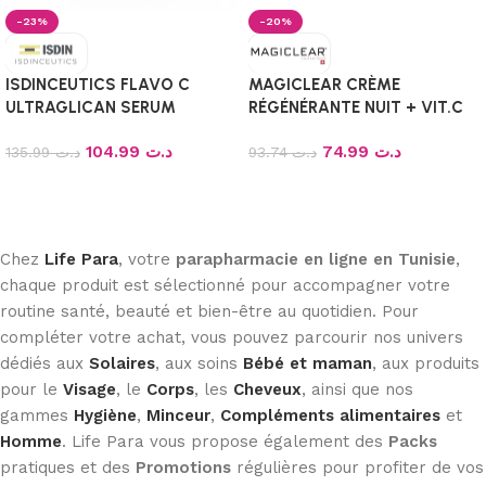
-23%
-20%
ISDINCEUTICS FLAVO C
MAGICLEAR CRÈME
ULTRAGLICAN SERUM
RÉGÉNÉRANTE NUIT + VIT.C
ANTIOXYDANT JOUR 10
104.99
د.ت
74.99
د.ت
UNIDOSES DE 2ML
135.99
د.ت
93.74
د.ت
Ajouter au panier
Ajouter au panier
Chez
Life Para
, votre
parapharmacie en ligne en Tunisie
,
chaque produit est sélectionné pour accompagner votre
routine santé, beauté et bien-être au quotidien. Pour
compléter votre achat, vous pouvez parcourir nos univers
dédiés aux
Solaires
, aux soins
Bébé et maman
, aux produits
pour le
Visage
, le
Corps
, les
Cheveux
, ainsi que nos
gammes
Hygiène
,
Minceur
,
Compléments alimentaires
et
Homme
. Life Para vous propose également des
Packs
pratiques et des
Promotions
régulières pour profiter de vos