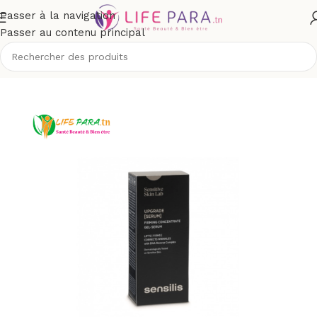
Passer à la navigation
Passer au contenu principal
outique
/
Visage
/
Soins anti-âge et anti-rides
/
Premières rides