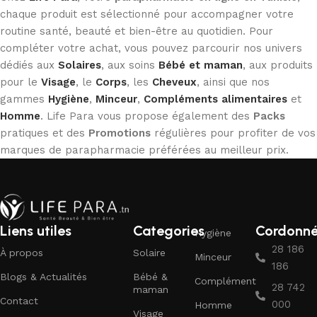
chaque produit est sélectionné pour accompagner votre
routine santé, beauté et bien-être au quotidien. Pour
compléter votre achat, vous pouvez parcourir nos univers
dédiés aux
Solaires
, aux soins
Bébé et maman
, aux produits
pour le
Visage
, le
Corps
, les
Cheveux
, ainsi que nos
gammes
Hygiène
,
Minceur
,
Compléments alimentaires
et
Homme
. Life Para vous propose également des
Packs
pratiques et des
Promotions
régulières pour profiter de vos
marques de parapharmacie préférées au meilleur prix.
Liens utiles
Categories
Cordonn
Hygiène
28 186
À propos
Solaire
Minceur
186
Blogs & Actualités
Bébé &
Complément
28 742
maman
Contact
000
Homme
Visage