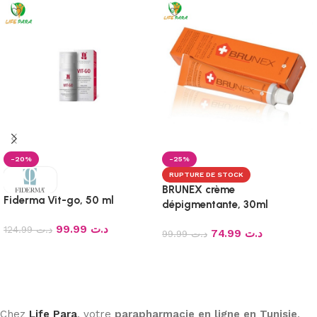
-20%
-25%
RUPTURE DE STOCK
BRUNEX crème
Fiderma Vit-go, 50 ml
dépigmentante, 30ml
99.99
د.ت
124.99
د.ت
74.99
د.ت
99.99
د.ت
Ajouter au panier
Lire la suite
Chez
Life Para
, votre
parapharmacie en ligne en Tunisie
,