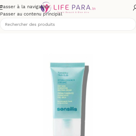
Passer à la navigation
Passer au contenu principal
ccueil
/
Boutique
/
Visage
/
Soins anti-taches et dépigmentants