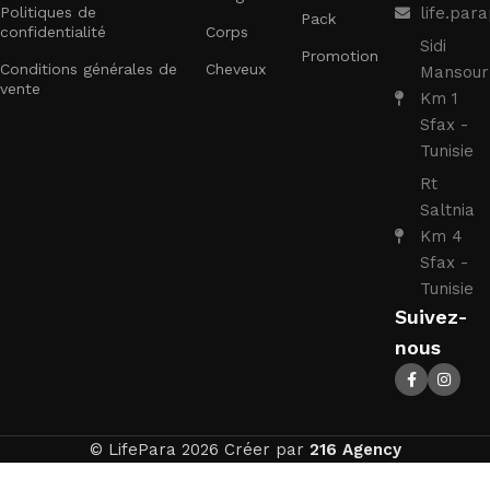
Politiques de
life.pa
Pack
confidentialité
Corps
Sidi
Promotion
Conditions générales de
Cheveux
Mansour
vente
Km 1
Sfax -
Tunisie
Rt
Saltnia
Km 4
Sfax -
Tunisie
Suivez-
nous
© LifePara 2026 Créer par
216 Agency
SENSILIS