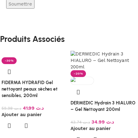
Produits Associés
-30%
-20%
FIDERMA HYDRAFID Gel
nettoyant peaux sèches et
sensibles, 200ml
DERMEDIC Hydrain 3 HIALURO
41.99
د.ت
59.98
د.ت
– Gel Nettoyant 200ml
Ajouter au panier
34.99
د.ت
43.74
د.ت
Ajouter au panier