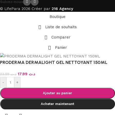
Suivez-nous
© LifePara 2026 Créer par
216 Agency
Boutique
Liste de souhaits
Comparer
Panier
PRODERMA DERMALIGHT GEL NETTOYANT 150ML
17.99
د.ت
23.99
د.ت
-
+
Ajouter au panier
Acheter maintenant