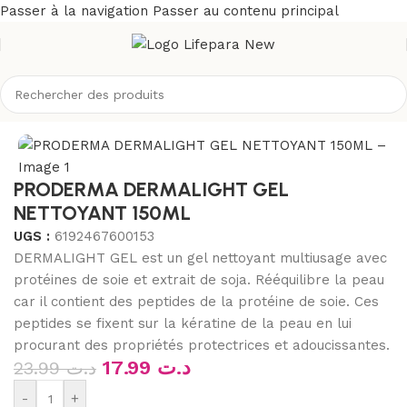
Passer à la navigation
Passer au contenu principal
/
Visage
/
Démaquillants, nettoyants visage
/
Gel, crème, huile
PRODERMA DERMALIGHT GEL
NETTOYANT 150ML
UGS :
6192467600153
DERMALIGHT GEL est un gel nettoyant multiusage avec
protéines de soie et extrait de soja. Rééquilibre la peau
car il contient des peptides de la protéine de soie. Ces
peptides se fixent sur la kératine de la peau en lui
procurant des propriétés protectrices et adoucissantes.
17.99
د.ت
23.99
د.ت
-
+