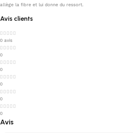
allège la fibre et lui donne du ressort.
Avis clients
0 avis
0
0
0
0
0
Avis