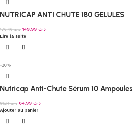
NUTRICAP ANTI CHUTE 180 GELULES
149.99
د.ت
176.46
د.ت
Lire la suite
-20%
Nutricap Anti-Chute Sérum 10 Ampoule
64.99
د.ت
81.24
د.ت
Ajouter au panier