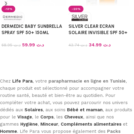
-13%
-20%
DERMEDIC BABY SUNBRELLA
SILVER CLEAR ECRAN
SPRAY SPF 50+ 150ML
SOLAIRE INVISIBLE SPF 50+
50ML
59.99
د.ت
34.99
د.ت
68.95
د.ت
43.74
د.ت
Ajouter au panier
Ajouter au panier
Chez
Life Para
, votre
parapharmacie en ligne en Tunisie
,
chaque produit est sélectionné pour accompagner votre
routine santé, beauté et bien-être au quotidien. Pour
compléter votre achat, vous pouvez parcourir nos univers
dédiés aux
Solaires
, aux soins
Bébé et maman
, aux produits
pour le
Visage
, le
Corps
, les
Cheveux
, ainsi que nos
gammes
Hygiène
,
Minceur
,
Compléments alimentaires
et
Homme
. Life Para vous propose également des
Packs