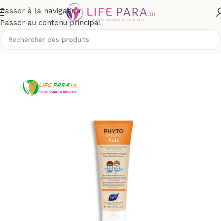
Passer à la navigation
Passer au contenu principal
Accueil
/
Boutique
/
Solaires
/
Crèmes solaires enfant