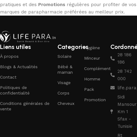
pratiques et des
Promotions
régulières pour profiter de vos
marques de parapharmacie préférées au meilleur prix.
Liens utiles
Categories
Cordonn
Hygiène
28 186
À propos
Solaire
Minceur
186
Blogs & Actualités
Bébé &
Complément
28 742
maman
Contact
000
Homme
Visage
Politiques de
life.pa
Pack
confidentialité
Corps
Sidi
Promotion
Conditions générales de
Cheveux
Mansour
vente
Km 1
Sfax -
Tunisie
Rt