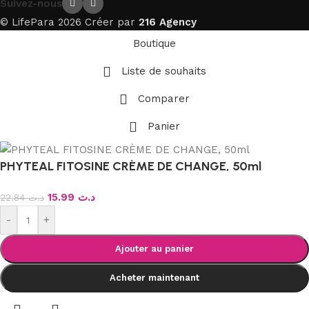
Suivez-nous
© LifePara 2026 Créer par
216 Agency
Boutique
Liste de souhaits
Comparer
Panier
PHYTEAL FITOSINE CRÈME DE CHANGE, 50ml
15.99
د.ت
22.84
د.ت
-
+
Ajouter au panier
Acheter maintenant