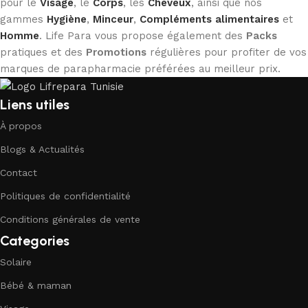
pour le
Visage
, le
Corps
, les
Cheveux
, ainsi que nos
gammes
Hygiène
,
Minceur
,
Compléments alimentaires
et
Homme
. Life Para vous propose également des
Packs
pratiques et des
Promotions
régulières pour profiter de vos
marques de parapharmacie préférées au meilleur prix.
Liens utiles
À propos
Blogs & Actualités
Contact
Politiques de confidentialité
Conditions générales de vente
Categories
Solaire
Bébé & maman