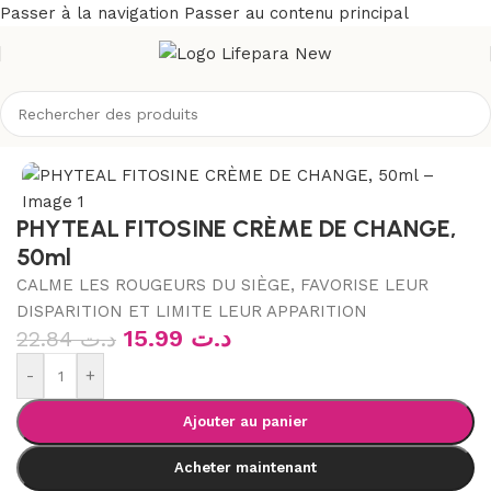
Passer à la navigation
Passer au contenu principal
utique
/
Bébé et maman
/
Change de bébé
/
Crème de change
PHYTEAL FITOSINE CRÈME DE CHANGE,
50ml
CALME LES ROUGEURS DU SIÈGE, FAVORISE LEUR
DISPARITION ET LIMITE LEUR APPARITION
15.99
د.ت
22.84
د.ت
-
+
Ajouter au panier
Acheter maintenant