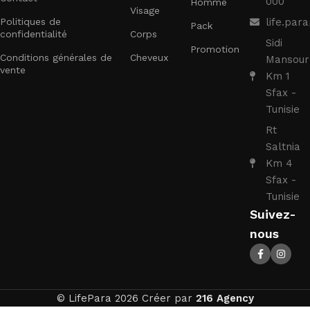
000
Homme
Visage
Politiques de
life.pa
Pack
confidentialité
Corps
Sidi
Promotion
Conditions générales de
Cheveux
Mansour
vente
Km 1
Sfax -
Tunisie
Rt
Saltnia
Km 4
Sfax -
Tunisie
Suivez-
nous
© LifePara 2026 Créer par
216 Agency