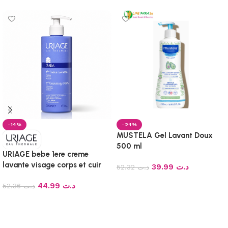
-14%
-24%
MUSTELA Gel Lavant Doux
500 ml
URIAGE bebe 1ere creme
lavante visage corps et cuir
39.99
د.ت
52.32
د.ت
chevelu, 500ML
Ajouter au panier
44.99
د.ت
52.36
د.ت
Ajouter au panier