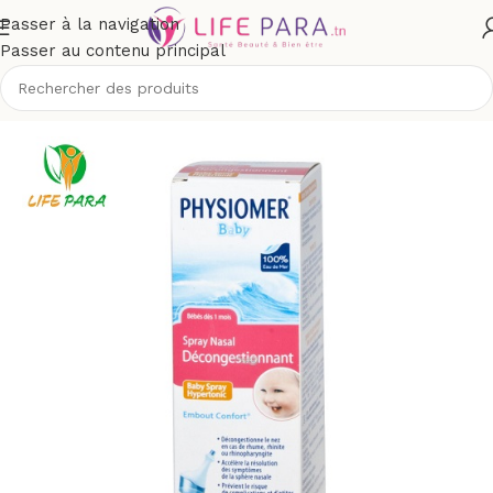
Passer à la navigation
Passer au contenu principal
 et maman
/
Toilette & soins bébé
/
Hygiène et soins du bébé