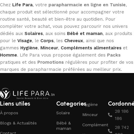
Chez
Life Para
, votre
parapharmacie en ligne en Tunisie
,
chaque produit est sélectionné pour accompagner votre
routine santé, beauté et bien-être au quotidien. Pour
compléter votre achat, vous pouvez parcourir nos univers
dédiés aux
Solaires
, aux soins
Bébé et maman
, aux produits
pour le
Visage
, le
Corps
, les
Cheveux
, ainsi que nos
gammes
Hygiène
,
Minceur
,
Compléments alimentaires
et
Homme
. Life Para vous propose également des
Packs
pratiques et des
Promotions
régulières pour profiter de vos
marques de parapharmacie préférées au meilleur prix.
Liens utiles
Categories
Cordonn
Hygiène
28 186
À propos
Solaire
Minceur
186
Blogs & Actualités
Bébé &
Complément
28 742
maman
Contact