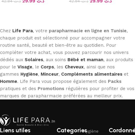
29.99
د.ت
29.99
د.ت
42.84
د.ت
42.84
د.ت
Ajouter au panier
Ajouter au panier
Chez
Life Para
, votre
parapharmacie en ligne en Tunisie
,
chaque produit est sélectionné pour accompagner votre
routine santé, beauté et bien-être au quotidien. Pour
compléter votre achat, vous pouvez parcourir nos univers
dédiés aux
Solaires
, aux soins
Bébé et maman
, aux produits
pour le
Visage
, le
Corps
, les
Cheveux
, ainsi que nos
gammes
Hygiène
,
Minceur
,
Compléments alimentaires
et
Homme
. Life Para vous propose également des
Packs
pratiques et des
Promotions
régulières pour profiter de vos
marques de parapharmacie préférées au meilleur prix.
Liens utiles
Categories
Cordonn
Hygiène