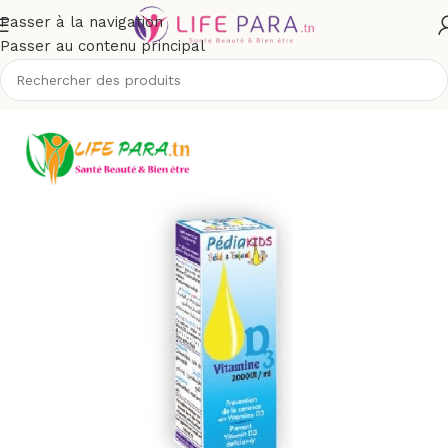
Passer à la navigation
Passer au contenu principal
Bébé et maman
/
Compléments alimentaires bébé et enfant