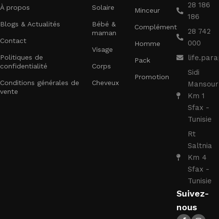
28 186
À propos
Solaire
Minceur
186
Blogs & Actualités
Bébé &
Complément
28 742
maman
Contact
000
Homme
Visage
Politiques de
life.pa
Pack
confidentialité
Corps
Sidi
Promotion
Conditions générales de
Cheveux
Mansour
vente
Km 1
Sfax -
Tunisie
Rt
Saltnia
Km 4
Sfax -
Tunisie
Suivez-
nous