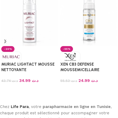
-20%
-55%
MURIAC LIGHTACT MOUSSE
XEN CB3 DEFENSE
NETTOYANTE
MOUSSEMICELLAIRE
ECLAIRCISSANTE 150ML
NETTOYANTE PEAUX
34.99
د.ت
24.99
د.ت
43.74
د.ت
NORMALES A SECHES 200ml
55.53
د.ت
Ajouter au panier
Ajouter au panier
Chez
Life Para
, votre
parapharmacie en ligne en Tunisie
,
chaque produit est sélectionné pour accompagner votre