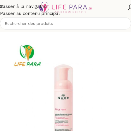
Passer à la navigation
Passer au contenu principal
ge
/
Démaquillants, nettoyants visage
/
Lait, mousse, émulsion