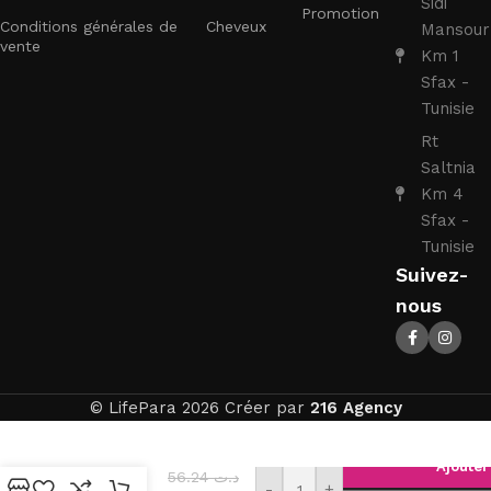
Sidi
Promotion
Conditions générales de
Cheveux
Mansour
vente
Km 1
Sfax -
Tunisie
Rt
Saltnia
Km 4
Sfax -
Tunisie
Suivez-
nous
© LifePara 2026 Créer par
216 Agency
NUXE VERY
ROSE
Ajouter
56.24
د.ت
Mousse
-
+