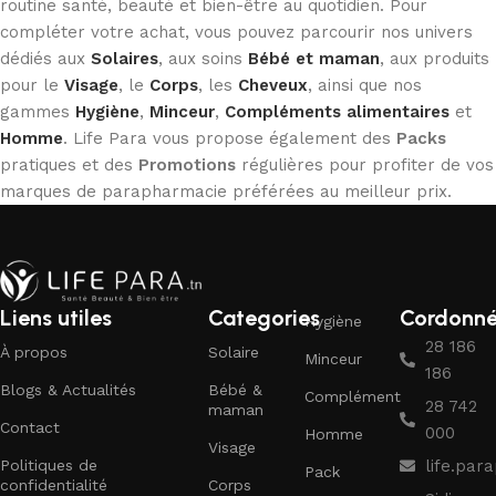
routine santé, beauté et bien-être au quotidien. Pour
compléter votre achat, vous pouvez parcourir nos univers
dédiés aux
Solaires
, aux soins
Bébé et maman
, aux produits
pour le
Visage
, le
Corps
, les
Cheveux
, ainsi que nos
gammes
Hygiène
,
Minceur
,
Compléments alimentaires
et
Homme
. Life Para vous propose également des
Packs
pratiques et des
Promotions
régulières pour profiter de vos
marques de parapharmacie préférées au meilleur prix.
Liens utiles
Categories
Cordonn
Hygiène
28 186
À propos
Solaire
Minceur
186
Blogs & Actualités
Bébé &
Complément
28 742
maman
Contact
000
Homme
Visage
Politiques de
life.pa
Pack
confidentialité
Corps