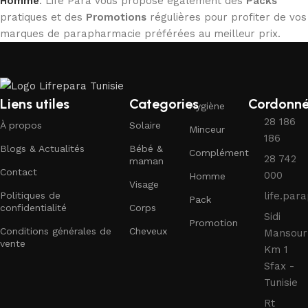
Homme
. Life Para vous propose également des
Packs
pratiques et des
Promotions
régulières pour profiter de vos
marques de parapharmacie préférées au meilleur prix.
Liens utiles
Categories
Cordonn
Hygiène
28 186
À propos
Solaire
Minceur
186
Blogs & Actualités
Bébé &
Complément
28 742
maman
Contact
000
Homme
Visage
Politiques de
life.pa
Pack
confidentialité
Corps
Sidi
Promotion
Conditions générales de
Cheveux
Mansour
vente
Km 1
Sfax -
Tunisie
Rt