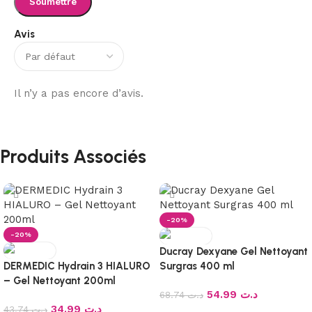
Avis
Il n’y a pas encore d’avis.
Produits Associés
-20%
-20%
Ducray Dexyane Gel Nettoyant
DERMEDIC Hydrain 3 HIALURO
Surgras 400 ml
– Gel Nettoyant 200ml
54.99
د.ت
68.74
د.ت
34.99
د.ت
43.74
د.ت