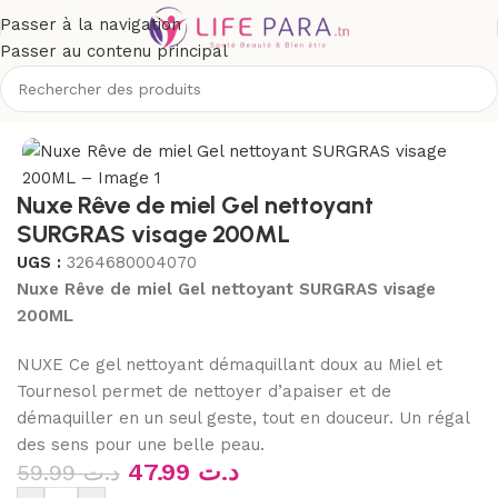
Passer à la navigation
Passer au contenu principal
/
Visage
/
Démaquillants, nettoyants visage
/
Gel, crème, huile
Nuxe Rêve de miel Gel nettoyant
SURGRAS visage 200ML
UGS :
3264680004070
Nuxe Rêve de miel Gel nettoyant SURGRAS visage
200ML
NUXE Ce gel nettoyant démaquillant doux au Miel et
Tournesol permet de nettoyer d’apaiser et de
démaquiller en un seul geste, tout en douceur. Un régal
des sens pour une belle peau.
47.99
د.ت
59.99
د.ت