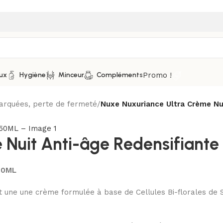
Promo !
ux
Hygiène
Minceur
Compléments
arquées, perte de fermeté
/
Nuxe Nuxuriance Ultra Crème Nu
 Nuit Anti-âge Redensifiant
 50ML
une une crème formulée à base de Cellules Bi-florales de Saf