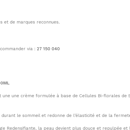
les et de marques reconnues.
e commander via :
27 150 040
 50ML
une une crème formulée à base de Cellules Bi-florales de Saf
 durant le sommeil et redonne de l’élasticité et de la fermet
ge Redensifiante, la peau devient plus douce et repulpée et l