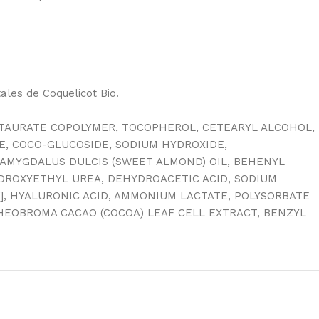
ales de Coquelicot Bio.
TAURATE COPOLYMER, TOCOPHEROL, CETEARYL ALCOHOL,
E, COCO-GLUCOSIDE, SODIUM HYDROXIDE,
S AMYGDALUS DULCIS (SWEET ALMOND) OIL, BEHENYL
YDROXYETHYL UREA, DEHYDROACETIC ACID, SODIUM
]​, HYALURONIC ACID, AMMONIUM LACTATE, POLYSORBATE
THEOBROMA CACAO (COCOA) LEAF CELL EXTRACT, BENZYL