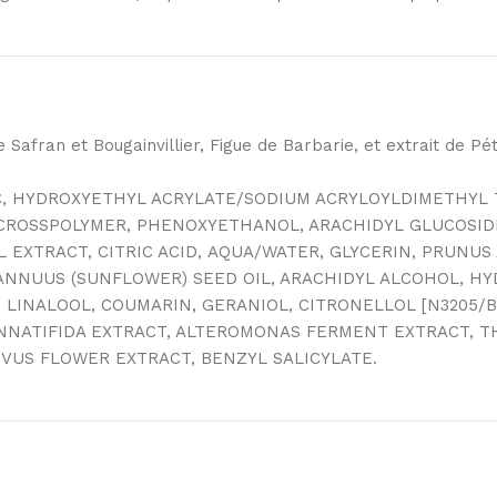
Safran et Bougainvillier, Figue de Barbarie, et extrait de Pét
C, HYDROXYETHYL ACRYLATE/SODIUM ACRYLOYLDIMETHYL 
E CROSSPOLYMER, PHENOXYETHANOL, ARACHIDYL GLUCOSID
 EXTRACT, CITRIC ACID, AQUA/WATER, GLYCERIN, PRUNU
 ANNUUS (SUNFLOWER) SEED OIL, ARACHIDYL ALCOHOL, H
LINALOOL, COUMARIN, GERANIOL, CITRONELLOL [N3205/B
PINNATIFIDA EXTRACT, ALTEROMONAS FERMENT EXTRACT, 
VUS FLOWER EXTRACT, BENZYL SALICYLATE.