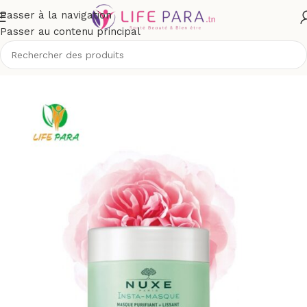
Passer à la navigation
Passer au contenu principal
Accueil
/
Boutique
/
Visage
/
Masques visage et gommage