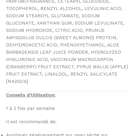
PARFUM/FRAGRANCE, CETEARYL GLUCOSIDE,
TOCOPHEROL, BENZYL ALCOHOL, LEVULINIC ACID,
SODIUM STEAROYL GLUTAMATE, SODIUM
GLUCONATE, XANTHAN GUM, SODIUM LEVULINATE,
SODIUM HYDROXIDE, CITRIC ACID, PRUNUS
AMYGDALUS DULCIS (SWEET ALMOND) PROTEIN,
DEHYDROACETIC ACID, PHENOXYETHANOL, ALOE
BARBADENSIS LEAF JUICE POWDER, HYDROLYZED
HYALURONIC ACID, VACCINIUM MACROCARPON
(CRANBERRY) FRUIT EXTRACT, PYRUS MALUS (APPLE)
FRUIT EXTRACT, LINALOOL, BENZYL SALICYLATE
[N4202/A]
Conseils d’Utilisation:
1 à 2 fois par semaine
Il est recommandé de:
Appliquer généreusement sur peau sèche sur