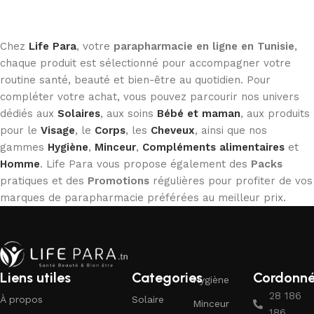
Chez
Life Para
, votre
parapharmacie en ligne en Tunisie
,
chaque produit est sélectionné pour accompagner votre
routine santé, beauté et bien-être au quotidien. Pour
compléter votre achat, vous pouvez parcourir nos univers
dédiés aux
Solaires
, aux soins
Bébé et maman
, aux produits
pour le
Visage
, le
Corps
, les
Cheveux
, ainsi que nos
gammes
Hygiène
,
Minceur
,
Compléments alimentaires
et
Homme
. Life Para vous propose également des
Packs
pratiques et des
Promotions
régulières pour profiter de vos
marques de parapharmacie préférées au meilleur prix.
Liens utiles
Categories
Cordonn
Hygiène
28 186
À propos
Solaire
Minceur
186