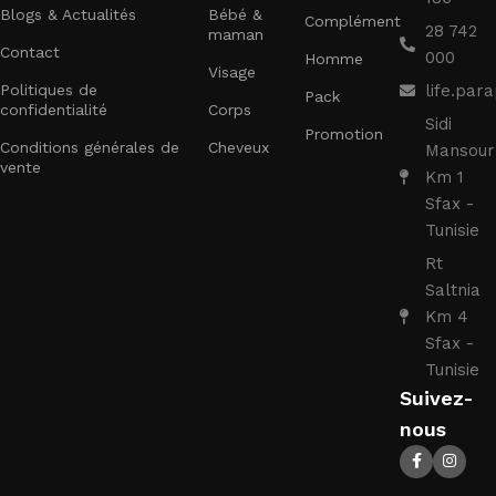
Blogs & Actualités
Bébé &
Complément
28 742
maman
Contact
000
Homme
Visage
Politiques de
life.pa
Pack
confidentialité
Corps
Sidi
Promotion
Conditions générales de
Cheveux
Mansour
vente
Km 1
Sfax -
Tunisie
Rt
Saltnia
Km 4
Sfax -
Tunisie
Suivez-
nous