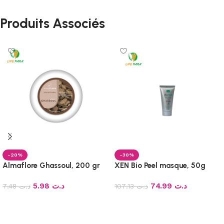
Produits Associés
-20%
-30%
Almaflore Ghassoul, 200 gr
XEN Bio Peel masque, 50g
5.98
د.ت
74.99
د.ت
7.48
د.ت
107.13
د.ت
Ajouter au panier
Ajouter au panier