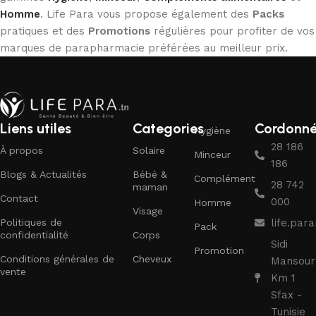
Homme
. Life Para vous propose également des
Packs
pratiques et des
Promotions
régulières pour profiter de vos
marques de parapharmacie préférées au meilleur prix.
Liens utiles
Categories
Cordonn
Hygiène
28 186
À propos
Solaire
Minceur
186
Blogs & Actualités
Bébé &
Complément
28 742
maman
Contact
000
Homme
Visage
Politiques de
life.pa
Pack
confidentialité
Corps
Sidi
Promotion
Conditions générales de
Cheveux
Mansour
vente
Km 1
Sfax -
Tunisie