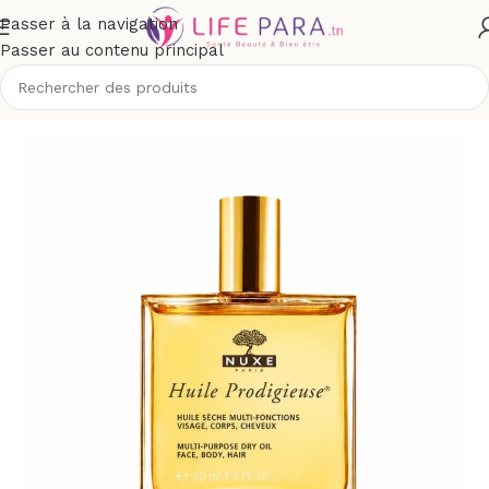
Passer à la navigation
Passer au contenu principal
que
/
Corps
/
Hydratation et nutrition corps
/
Soins hydratation