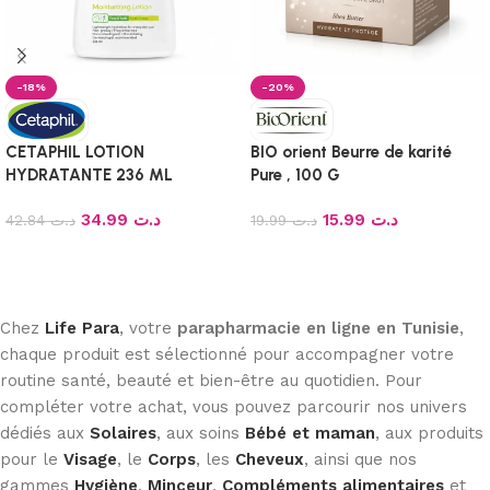
-18%
-20%
CETAPHIL LOTION
BIO orient Beurre de karité
HYDRATANTE 236 ML
Pure , 100 G
34.99
د.ت
15.99
د.ت
42.84
د.ت
19.99
د.ت
Ajouter au panier
Ajouter au panier
Chez
Life Para
, votre
parapharmacie en ligne en Tunisie
,
chaque produit est sélectionné pour accompagner votre
routine santé, beauté et bien-être au quotidien. Pour
compléter votre achat, vous pouvez parcourir nos univers
dédiés aux
Solaires
, aux soins
Bébé et maman
, aux produits
pour le
Visage
, le
Corps
, les
Cheveux
, ainsi que nos
gammes
Hygiène
,
Minceur
,
Compléments alimentaires
et